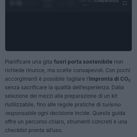
0:29 /
Ad
hub
Media
POWERED
1
/
4
1:21
BY
Pianificare una gita
fuori porta sostenibile
non
richiede rinunce, ma scelte consapevoli. Con pochi
accorgimenti è possibile tagliare l’
impronta di CO₂
senza sacrificare la qualità dell’esperienza. Dalla
selezione dei mezzi alla preparazione di un kit
riutilizzabile, fino alle regole pratiche di
turismo
responsabile
ogni decisione incide. Questa guida
offre un percorso chiaro, strumenti concreti e una
checklist pronta all’uso.