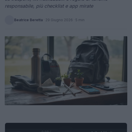
responsabile, più checklist e app mirate
Beatrice Beretta
·
29 Giugno 2026
· 5 min