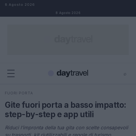
Salta al contenuto
8 Agosto 2026
8 Agosto 2026
⌕
×
⌕
FUORI PORTA
Cerca
Gite fuori porta a basso impatto:
step-by-step e app utili
Riduci l’impronta della tua gita con scelte consapevoli
su trasporti, kit riutilizzabili e regole di turismo