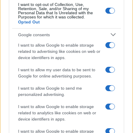
micromobilità permettono gli ultimi chilometri senza
I want to opt-out of Collection, Use,
Retention, Sale, and/or Sharing of my
auto. Un promemoria finale: salvare le mappe
Personal Data that Is Unrelated with the
Purposes for which it was collected.
offline e i biglietti sul telefono evita stampe inutili e
Opted Out
rende il viaggio più fluido.
Google consents
I want to allow Google to enable storage
related to advertising like cookies on web or
AUTORE
device identifiers in apps.
Beatrice Beretta
Beatrice Beretta, basata a Bologna, annotò
I want to allow my user data to be sent to
per la prima volta itinerari durante una notte al
Google for online advertising purposes.
portico di San Luca: da allora coordina
rubriche sui viaggi urbani. In redazione
I want to allow Google to send me
promuove reportage su mobilità sostenibile e
personalized advertising.
porta con sé una mappa tascabile dei vicoli
I want to allow Google to enable storage
bolognesi come talismano professionale.
related to analytics like cookies on web or
device identifiers in apps.
I want to allow Google to enable storage