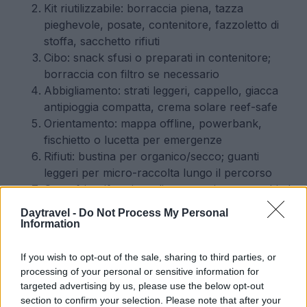
Kit riutilizzabile: borraccia piena, tazza
pieghevole, posate, contenitore, fazzoletto di
stoffa, sacchetto rifiuti
Cibo: snack sfusi o preparati in contenitore;
borraccia con filtro se necessario
Abbigliamento: strati leggeri, cappello, giacca
antipioggia compatta, crema solare reef-safe
Orientamento: mappa offline, powerbank,
fischietto o lucetta per emergenze
Rifiuti: bustina per organico/secco; guanti
leggeri per micro-raccolta lungo il percorso
Casa: frigorifero in ordine per evitare sprechi al
rientro; luci e standby disattivati
Daytravel -
Do Not Process My Personal
Information
App e strumenti: calcolare emissioni e
trovare alternative green
If you wish to opt-out of the sale, sharing to third parties, or
processing of your personal or sensitive information for
Le app giuste semplificano confronti e scelte. Per
targeted advertising by us, please use the below opt-out
section to confirm your selection. Please note that after your
stimare la
CO₂
dei trasporti:
myclimate
e
atmosfair