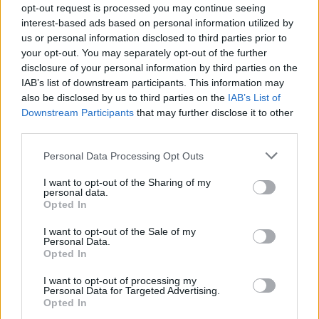
opt-out request is processed you may continue seeing
offrono calcolatori dettagliati per modalità e
interest-based ads based on personal information utilized by
distanza;
Carbon Footprint
propone stime rapide;
us or personal information disclosed to third parties prior to
your opt-out. You may separately opt-out of the further
Trainline
e
Omio
indicano spesso le emissioni per
disclosure of your personal information by third parties on the
tratta, utili per confrontare treno, bus e auto. Per la
IAB’s list of downstream participants. This information may
guida efficiente, numerose app di
eco-driving
also be disclosed by us to third parties on the
IAB’s List of
Downstream Participants
that may further disclose it to other
registrano consumi e suggeriscono accelerazioni
third parties.
più morbide.
Please note that this website/app uses one or more Google
Personal Data Processing Opt Outs
services and may gather and store information including but
Per muoversi sul posto senza impatto:
Komoot
e
not limited to your visit or usage behaviour. You may click to
I want to opt-out of the Sharing of my
AllTrails
pianificano itinerari a piedi e in bici, con
personal data.
grant or deny consent to Google and its third-party tags to
Opted In
profili altimetrici e mappe offline. App basate su
use your data for below specified purposes in below Google
consent section.
OpenStreetMap
come
OsmAnd
mostrano
I want to opt-out of the Sale of my
Personal Data.
fontanelle, parchi e piste ciclabili. Per condividere
Opted In
l’auto,
BlaBlaCar
facilita il riempimento dei posti
I want to opt-out of processing my
riducendo emissioni pro-capite. Per consumi
Personal Data for Targeted Advertising.
Opted In
consapevoli, app locali di bike sharing e