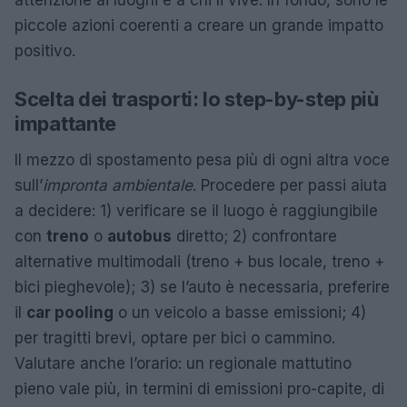
attenzione ai luoghi e a chi li vive. In fondo, sono le
piccole azioni coerenti a creare un grande impatto
positivo.
Scelta dei trasporti: lo step-by-step più
impattante
Il mezzo di spostamento pesa più di ogni altra voce
sull’
impronta ambientale
. Procedere per passi aiuta
a decidere: 1) verificare se il luogo è raggiungibile
con
treno
o
autobus
diretto; 2) confrontare
alternative multimodali (treno + bus locale, treno +
bici pieghevole); 3) se l’auto è necessaria, preferire
il
car pooling
o un veicolo a basse emissioni; 4)
per tragitti brevi, optare per bici o cammino.
Valutare anche l’orario: un regionale mattutino
pieno vale più, in termini di emissioni pro-capite, di