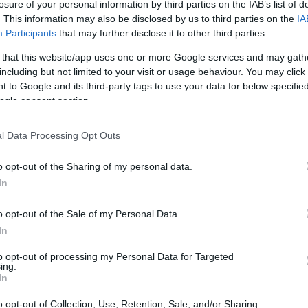
losure of your personal information by third parties on the IAB’s list of
. This information may also be disclosed by us to third parties on the
IA
Participants
that may further disclose it to other third parties.
 that this website/app uses one or more Google services and may gath
including but not limited to your visit or usage behaviour. You may click 
 to Google and its third-party tags to use your data for below specifi
ogle consent section.
l Data Processing Opt Outs
o opt-out of the Sharing of my personal data.
In
o opt-out of the Sale of my Personal Data.
ercorso da Affrontare Insieme
In
to opt-out of processing my Personal Data for Targeted
uale, è cruciale che entrambi i partner siano
ing.
In
sto tipo di separazione può avvenire
o che non ci siano controversie economiche o
o opt-out of Collection, Use, Retention, Sale, and/or Sharing