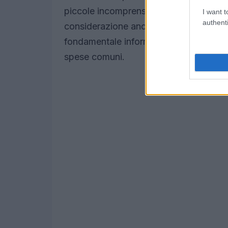
piccole incomprensioni hanno portato a
I want t
authenti
considerazione anche la comunicazione:
fondamentale informare l’altro e, se pos
spese comuni.