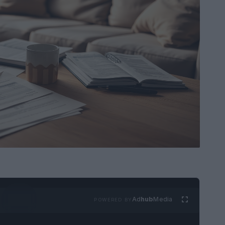
Ad
hub
Media
POWERED BY