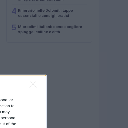
4
Itinerario nelle Dolomiti: tappe
essenziali e consigli pratici
5
Microclimi italiani: come scegliere
spiagge, colline e città
sonal or
ection to
ou may
 personal
out of the