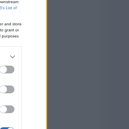
 downstream
B’s List of
er and store
to grant or
ed purposes