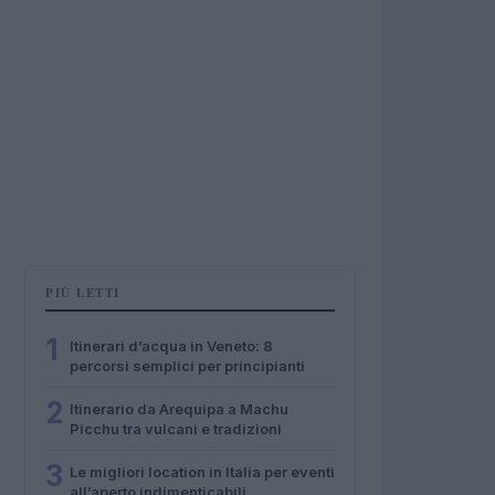
PIÙ LETTI
1
Itinerari d’acqua in Veneto: 8
percorsi semplici per principianti
2
Itinerario da Arequipa a Machu
Picchu tra vulcani e tradizioni
3
Le migliori location in Italia per eventi
all’aperto indimenticabili