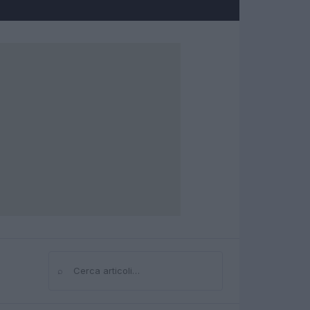
⌕
Cerca