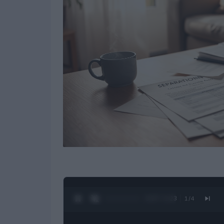
0:28 / 1:23
1
/
4