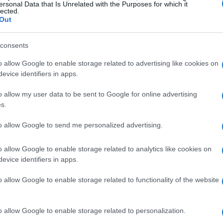
ersonal Data that Is Unrelated with the Purposes for which it
minorenni. Ti sei mai chiesto quanto possa essere
lected.
Out
roblematiche, potete presentare una richiesta
tutto meno stressante.
consents
o allow Google to enable storage related to advertising like cookies on
uazione diventa più complessa. In caso di figli
evice identifiers in apps.
ligatoria. D’altra parte, se i figli sono
o allow my user data to be sent to Google for online advertising
ono gestire la separazione attraverso la
s.
sti legali elevati. È sempre saggio, però,
fessionista per prevenire complicazioni future.
to allow Google to send me personalized advertising.
to!
o allow Google to enable storage related to analytics like cookies on
evice identifiers in apps.
da Prendere
o allow Google to enable storage related to functionality of the website
 il mantenimento. Nelle separazioni consensuali,
le modalità di mantenimento, ma è essenziale
o allow Google to enable storage related to personalization.
 malintesi. Ti sei mai trovato in situazioni in cui