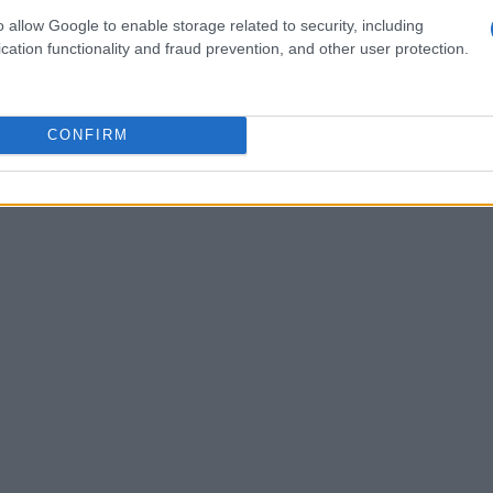
 grandi problemi? È importante tenere in
o allow Google to enable storage related to security, including
cation functionality and fraud prevention, and other user protection.
 se un coniuge decide di trasferirsi, è
sibile, concordare la gestione della casa e delle
CONFIRM