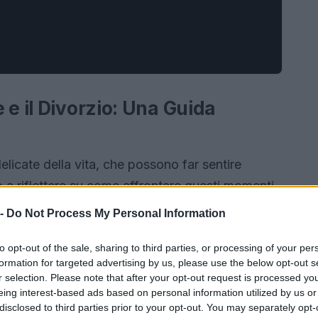
 e il Divorzio: Una Guida
elicate della vita, che possono far sentire
o a riflettere su come affrontare questi momenti
rò attraverso le procedure di separazione
 -
Do Not Process My Personal Information
e senza l’assistenza di un avvocato, offrendoti
to opt-out of the sale, sharing to third parties, or processing of your per
 queste situazioni.
formation for targeted advertising by us, please use the below opt-out s
r selection. Please note that after your opt-out request is processed y
eing interest-based ads based on personal information utilized by us or
disclosed to third parties prior to your opt-out. You may separately opt-