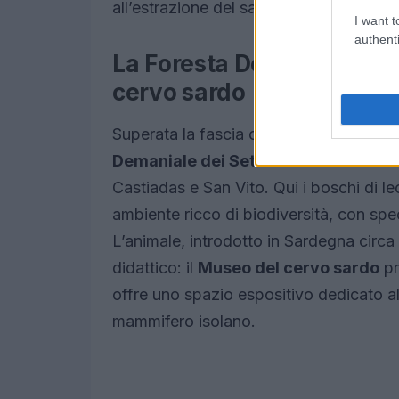
all’estrazione del sale e alla sua trasf
I want t
authenti
La Foresta Demaniale dei S
cervo sardo
Superata la fascia costiera orientale, l
Demaniale dei Settefratelli
un massicc
Castiadas e San Vito. Qui i boschi di l
ambiente ricco di biodiversità, con sp
L’animale, introdotto in Sardegna circa
didattico: il
Museo del cervo sardo
pr
offre uno spazio espositivo dedicato all
mammifero isolano.