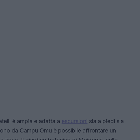
ratelli è ampia e adatta a
escursioni
sia a piedi sia
artono da Campu Omu è possibile affrontare un
la zona. Il giardino botanico di Maidopis, nelle