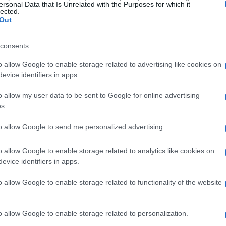
ersonal Data that Is Unrelated with the Purposes for which it
lected.
po si estraeva il sale si è sviluppato il
Parco
Out
line
oggi oasi che conserva testimonianze
ospita una ricca avifauna. Sempre nello stesso
consents
Conti Vecchi
nello
stagno di Santa Gilla
o allow Google to enable storage related to advertising like cookies on
one industriale e culturale: recuperate e
evice identifiers in apps.
i bonifica e sviluppo avviato alla
fine degli
o allow my user data to be sent to Google for online advertising
i
con le caratteristiche montagne di sale, le
s.
toria produttiva dell’area.
to allow Google to send me personalized advertising.
no
o allow Google to enable storage related to analytics like cookies on
evice identifiers in apps.
rco o seguire i percorsi delle saline significa
o allow Google to enable storage related to functionality of the website
olarmente ricco dal punto di vista ornitologico.
iedi e in bicicletta, e percorsi guidati per
o allow Google to enable storage related to personalization.
e del sito sia la lunga vicenda legata