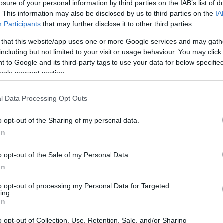
losure of your personal information by third parties on the IAB’s list of
. This information may also be disclosed by us to third parties on the
IA
Participants
that may further disclose it to other third parties.
 that this website/app uses one or more Google services and may gath
including but not limited to your visit or usage behaviour. You may click 
 to Google and its third-party tags to use your data for below specifi
ogle consent section.
l Data Processing Opt Outs
o opt-out of the Sharing of my personal data.
In
o opt-out of the Sale of my Personal Data.
In
turale Regionale Molentargius e
to opt-out of processing my Personal Data for Targeted
ing.
In
o opt-out of Collection, Use, Retention, Sale, and/or Sharing
o l’economia e il paesaggio intorno a Cagliari.