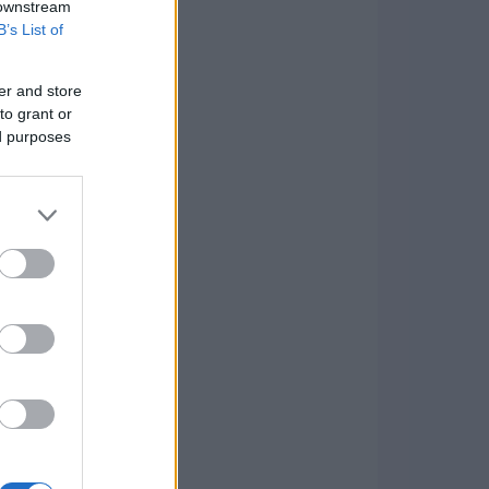
 downstream
B’s List of
er and store
to grant or
ed purposes