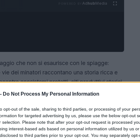
Ad
hub
Media
POWERED BY
aggio che non si esaurisce con le spiagge:
 vie dei minatori raccontano una storia ricca e
ncontra ecosistemi protetti, siti produttivi storici
grande itinerario escursionistico che attraversa
 -
Do Not Process My Personal Information
a. Questo articolo propone una mappa di luoghi e
to opt-out of the sale, sharing to third parties, or processing of your per
la con occhi diversi, valorizzando
patrimonio
formation for targeted advertising by us, please use the below opt-out s
cultura locale.
r selection. Please note that after your opt-out request is processed y
eing interest-based ads based on personal information utilized by us or
disclosed to third parties prior to your opt-out. You may separately opt-