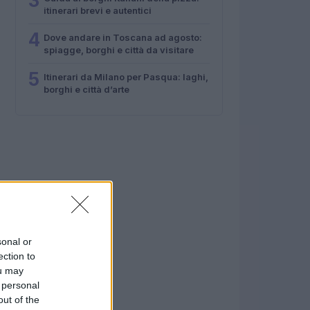
3
itinerari brevi e autentici
4
Dove andare in Toscana ad agosto:
spiagge, borghi e città da visitare
5
Itinerari da Milano per Pasqua: laghi,
borghi e città d’arte
sonal or
ection to
ou may
 personal
out of the