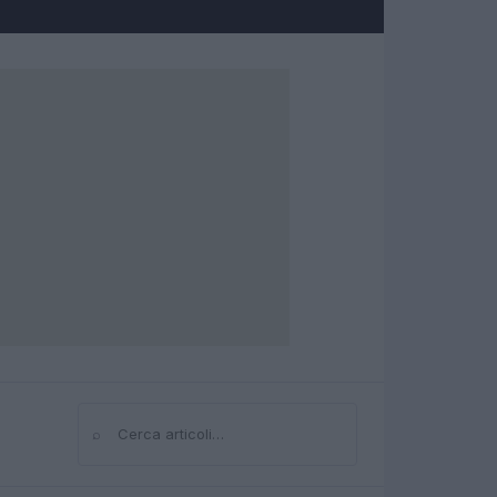
⌕
Cerca