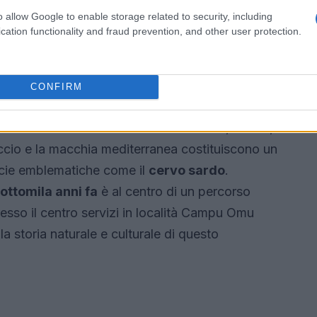
ormazione in complessi produttivi.
o allow Google to enable storage related to security, including
cation functionality and fraud prevention, and other user protection.
ettefratelli e il Museo del
CONFIRM
’entroterra del Sarrabus ospita la
Foresta
io che si estende nei territori di Sinnai, Burcei,
eccio e la macchia mediterranea costituiscono un
ecie emblematiche come il
cervo sardo
.
ottomila anni fa
è al centro di un percorso
esso il centro servizi in località Campu Omu
a storia naturale e culturale di questo