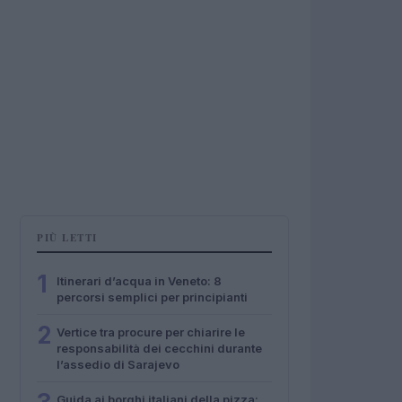
PIÙ LETTI
1
Itinerari d’acqua in Veneto: 8
percorsi semplici per principianti
2
Vertice tra procure per chiarire le
responsabilità dei cecchini durante
l’assedio di Sarajevo
Guida ai borghi italiani della pizza: