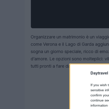
Organizzare un matrimonio è un viaggio
come Verona e il Lago di Garda aggiun
sogna un giorno speciale, ricco di emoz
d’amore. Le opzioni sono molteplici: vill
tutti pronti a fare da cornice a un even
Daytravel
If you wish 
sensitive in
confirm you
continue se
information 