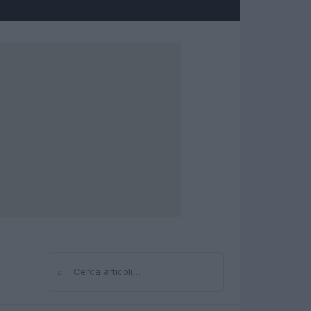
⌕
Cerca