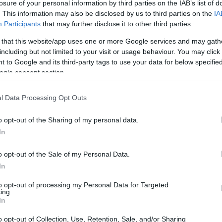
losure of your personal information by third parties on the IAB’s list of
. This information may also be disclosed by us to third parties on the
IA
Participants
that may further disclose it to other third parties.
 that this website/app uses one or more Google services and may gath
including but not limited to your visit or usage behaviour. You may click 
 to Google and its third-party tags to use your data for below specifi
ogle consent section.
l Data Processing Opt Outs
o opt-out of the Sharing of my personal data.
e
In
antica e i suoi paesaggi da cartolina, è il luogo
o opt-out of the Sale of my Personal Data.
ittà offre una varietà di location che spaziano
In
tevoli agriturismi immersi nella natura. Ogni
to opt-out of processing my Personal Data for Targeted
ing.
la tua può unirsi a questa tradizione. Inoltre,
In
di alta qualità, potrai deliziare i tuoi ospiti con
o opt-out of Collection, Use, Retention, Sale, and/or Sharing