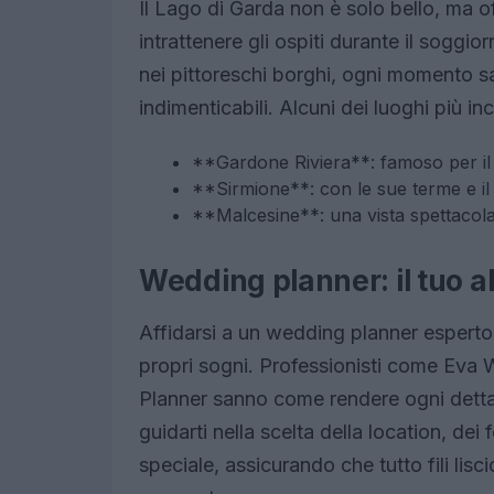
Il Lago di Garda non è solo bello, ma o
intrattenere gli ospiti durante il soggi
nei pittoreschi borghi, ogni momento sa
indimenticabili. Alcuni dei luoghi più in
**Gardone Riviera**: famoso per il su
**Sirmione**: con le sue terme e il c
**Malcesine**: una vista spettacola
Wedding planner: il tuo a
Affidarsi a un wedding planner esperto
propri sogni. Professionisti come Ev
Planner sanno come rendere ogni dettag
guidarti nella scelta della location, dei
speciale, assicurando che tutto fili lisc