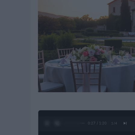
0:28 / 1:20
1
/
4