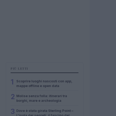
PIÙ LETTI
1
Scoprire luoghi nascosti con app,
mappe offline e open data
2
Molise senza folla: itinerari tra
borghi, mare e archeologia
3
Dove è stata girata Sterling Point –
L’isola dei segreti: il fascino del