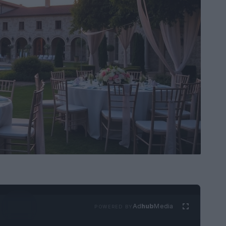
Ad
hub
Media
POWERED BY