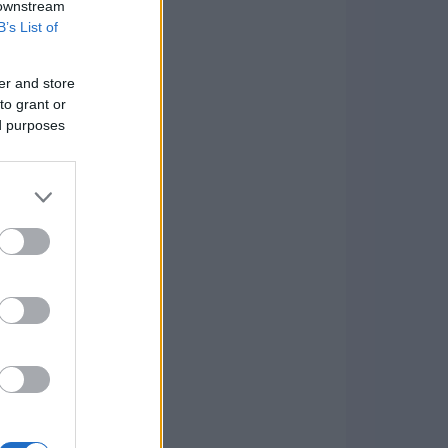
 downstream
B’s List of
er and store
to grant or
ed purposes