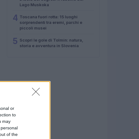
Lago Muskoka
4
Toscana fuori rotta: 15 luoghi
sorprendenti tra eremi, parchi e
piccoli musei
5
Scopri le gole di Tolmin: natura,
storia e avventura in Slovenia
sonal or
ection to
ou may
 personal
out of the