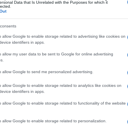
ersonal Data that Is Unrelated with the Purposes for which it
lected.
Out
consents
o:
o allow Google to enable storage related to advertising like cookies on
evice identifiers in apps.
ievale che offre un’atmosfera unica.
 storica che mescola eleganza e storia.
o allow my user data to be sent to Google for online advertising
ascimentale che incanta con la sua bellezza.
s.
to allow Google to send me personalized advertising.
so naturale
o allow Google to enable storage related to analytics like cookies on
e in un vero e proprio paradiso per le coppie in
evice identifiers in apps.
ponde del lago offrono una varietà di location
o allow Google to enable storage related to functionality of the website
olgono il fiato. Le ville storiche e i resort di
 matrimonio elegante e raffinato, mentre le
o allow Google to enable storage related to personalization.
 un’atmosfera più intima e accogliente.