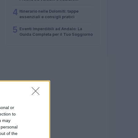
4
Itinerario nelle Dolomiti: tappe
essenziali e consigli pratici
5
Eventi Imperdibili ad Andalo: La
Guida Completa per il Tuo Soggiorno
sonal or
ection to
ou may
 personal
out of the