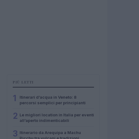
PIÙ LETTI
1
Itinerari d’acqua in Veneto: 8
percorsi semplici per principianti
2
Le migliori location in Italia per eventi
all’aperto indimenticabili
3
Itinerario da Arequipa a Machu
Picchu tra vulcani e tradizioni