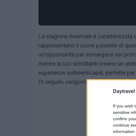
La stagione invernale è caratterizzata 
rappresentano il cuore pulsante di que
un’opportunità per immergersi nei prof
mentre le luci scintillanti creano un am
esperienze indimenticabili, perfette per 
Di seguito vengono presentati i mercati
Daytravel
If you wish 
sensitive in
confirm you
continue se
information 