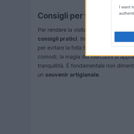
I want t
authenti
Consigli per vivere al meg
Per rendere la visita ai mercatini di Na
consigli pratici
. Innanzitutto, è consig
per evitare la folla tipica del fine sett
comodi; la magia dei mercatini si ap
tranquillità. È fondamentale non dimentic
un
souvenir artigianale
.