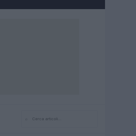
⌕
Cerca