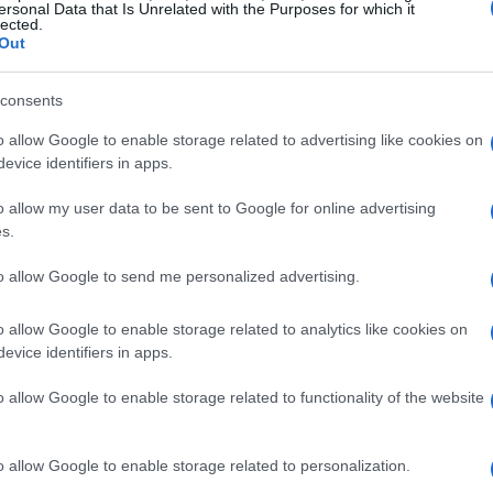
ersonal Data that Is Unrelated with the Purposes for which it
prezzare una combinazione di arte, musica e
lected.
 il famoso
punsch
.
Out
finito la capitale del Natale, il mercatino di
bligata per chi ama l’atmosfera festiva.
consents
 luminarie straordinarie e il profumo di waffle
o allow Google to enable storage related to advertising like cookies on
 un vero paradiso per i golosi.
evice identifiers in apps.
L’incanto di questo mercatino nel cuore della città
ienplatz.
o allow my user data to be sent to Google for online advertising
s.
rire
to allow Google to send me personalized advertising.
e che arricchiscono l’esperienza dei visitatori.
o allow Google to enable storage related to analytics like cookies on
sistere alla preparazione del
stollen
da parte
evice identifiers in apps.
erti di musica classica all’aperto accompagnano le
o allow Google to enable storage related to functionality of the website
l mercatino di Bruxelles offre durante il periodo
 che illumina la piazza con un gioco di luci
o allow Google to enable storage related to personalization.