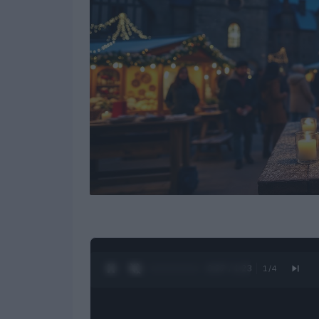
0:28 / 1:23
1
/
4