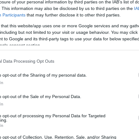
losure of your personal information by third parties on the IAB’s list of
. This information may also be disclosed by us to third parties on the
IA
Participants
that may further disclose it to other third parties.
 that this website/app uses one or more Google services and may gath
including but not limited to your visit or usage behaviour. You may click 
 to Google and its third-party tags to use your data for below specifi
ogle consent section.
l Data Processing Opt Outs
o opt-out of the Sharing of my personal data.
incantevoli in Europa<\/h2>
In
atale che meritano una visita. Questi luoghi sono
o opt-out of the Sale of my Personal Data.
 con la propria storia e le proprie tradizioni.
In
to opt-out of processing my Personal Data for Targeted
ing.
In
tino, noto per il suo
stollen
, un dolce natalizio tipico,
 Europa.
o opt-out of Collection, Use, Retention, Sale, and/or Sharing