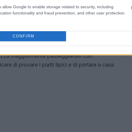
o allow Google to enable storage related to security, including
cation functionality and fraud prevention, and other user protection.
lio l’esperienza
tale ancora più memorabile, è utile seguire alcuni
CONFIRM
liabile visitare i mercatini durante la settimana
imana. Inoltre, è opportuno indossare abiti caldi e
prezza maggiormente passeggiando con
are di provare i piatti tipici e di portare a casa