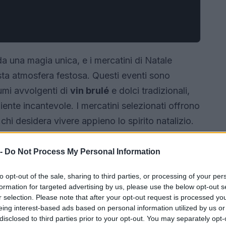
da una magia unica, e i mercatini di Natale
sta atmosfera festosa. Questi eventi sono
umi avvolgenti di
vin brulé
e dolci tradizionali,
biente incantevole. I mercatini selezionati offrono
chi desidera vivere appieno lo spirito natalizio.
ni più affascinanti da visitare.<\/p>
 -
Do Not Process My Personal Information
to opt-out of the sale, sharing to third parties, or processing of your per
formation for targeted advertising by us, please use the below opt-out s
r selection. Please note that after your opt-out request is processed y
eing interest-based ads based on personal information utilized by us or
disclosed to third parties prior to your opt-out. You may separately opt-