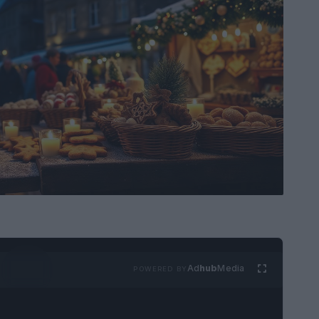
Ad
hub
Media
POWERED BY