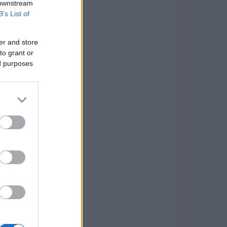
 downstream
B’s List of
er and store
to grant or
ed purposes