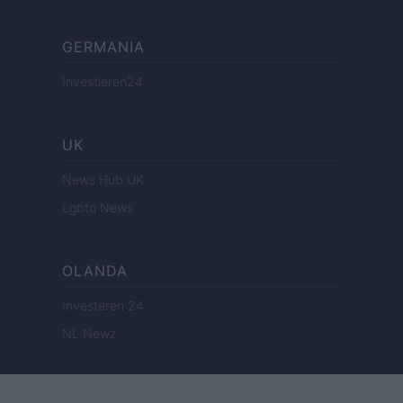
GERMANIA
Investieren24
UK
News Hub UK
Lgbtq News
OLANDA
Investeren 24
NL Newz