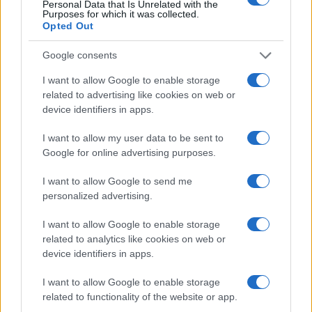
Personal Data that Is Unrelated with the
Purposes for which it was collected.
Opted Out
Google consents
I want to allow Google to enable storage
related to advertising like cookies on web or
device identifiers in apps.
I want to allow my user data to be sent to
Google for online advertising purposes.
Scopri Bressanone, la città più antica del Tirolo e la
sua affascinante storia
I want to allow Google to send me
Alessandro Tassinari · 8 Ago 2026
personalized advertising.
I want to allow Google to enable storage
LUOGHI DA VEDERE
related to analytics like cookies on web or
device identifiers in apps.
I want to allow Google to enable storage
related to functionality of the website or app.