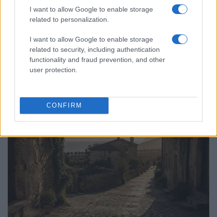
I want to allow Google to enable storage
related to personalization.
I want to allow Google to enable storage
related to security, including authentication
functionality and fraud prevention, and other
user protection.
Scoprire luoghi nascosti con app, mappe offline e
open data
Alessandro Tassinari · 5 Ago 2026
CONFIRM
LUOGHI DA VEDERE