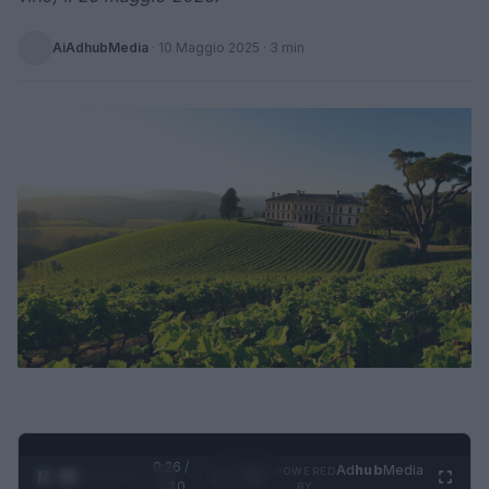
AiAdhubMedia
·
10 Maggio 2025
· 3 min
0:27 /
Ad
hub
Media
POWERED
1
/
4
1:20
BY