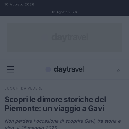
Salta al contenuto
10 Agosto 2026
10 Agosto 2026
⌕
×
⌕
LUOGHI DA VEDERE
Cerca
Scopri le dimore storiche del
Piemonte: un viaggio a Gavi
Non perdere l'occasione di scoprire Gavi, tra storia e
vino, il 25 maggio 2025.