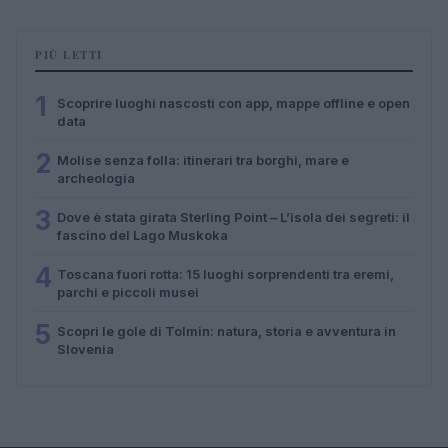
PIÙ LETTI
1
Scoprire luoghi nascosti con app, mappe offline e open
data
2
Molise senza folla: itinerari tra borghi, mare e
archeologia
3
Dove è stata girata Sterling Point – L’isola dei segreti: il
fascino del Lago Muskoka
4
Toscana fuori rotta: 15 luoghi sorprendenti tra eremi,
parchi e piccoli musei
5
Scopri le gole di Tolmin: natura, storia e avventura in
Slovenia