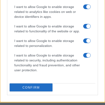
Molise senza folla: itinerari tra borghi, mare e
I want to allow Google to enable storage
archeologia
related to analytics like cookies on web or
Camilla Bellini · 5 Ago 2026
device identifiers in apps.
LUOGHI DA VEDERE
I want to allow Google to enable storage
related to functionality of the website or app.
I want to allow Google to enable storage
related to personalization.
I want to allow Google to enable storage
related to security, including authentication
functionality and fraud prevention, and other
user protection.
CONFIRM
Dove è stata girata Sterling Point – L’isola dei segreti:
il fascino del Lago Muskoka
Alessandro Tassinari · 4 Ago 2026