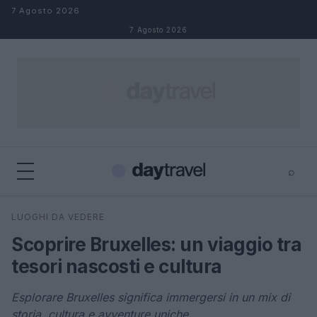
Salta al contenuto
7 Agosto 2026
7 Agosto 2026
⌕
×
⌕
LUOGHI DA VEDERE
Cerca
Scoprire Bruxelles: un viaggio tra
tesori nascosti e cultura
Esplorare Bruxelles significa immergersi in un mix di
storia, cultura e avventure uniche.