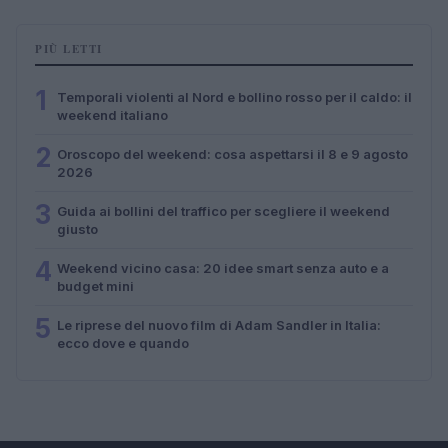
PIÙ LETTI
1
Temporali violenti al Nord e bollino rosso per il caldo: il
weekend italiano
2
Oroscopo del weekend: cosa aspettarsi il 8 e 9 agosto
2026
3
Guida ai bollini del traffico per scegliere il weekend
giusto
4
Weekend vicino casa: 20 idee smart senza auto e a
budget mini
5
Le riprese del nuovo film di Adam Sandler in Italia:
ecco dove e quando