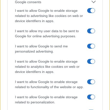
Google consents
pieno di timbri, riscrisse un percorso alpino
dopo un incontro al Rifugio Garelli: oggi cura
I want to allow Google to enable storage
storie di viaggio in chiave narrativa. In
related to advertising like cookies on web or
redazione predilige longform, sostiene
device identifiers in apps.
l'attenzione al paesaggio e conserva un
taccuino logoro con mappe disegnate a
I want to allow my user data to be sent to
mano.
Google for online advertising purposes.
I want to allow Google to send me
personalized advertising.
I want to allow Google to enable storage
related to analytics like cookies on web or
device identifiers in apps.
I want to allow Google to enable storage
related to functionality of the website or app.
I want to allow Google to enable storage
related to personalization.