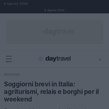
Salta al contenuto
8 Agosto 2026
8 Agosto 2026
⌕
×
⌕
WEEKEND
Cerca
Soggiorni brevi in Italia:
agriturismi, relais e borghi per il
weekend