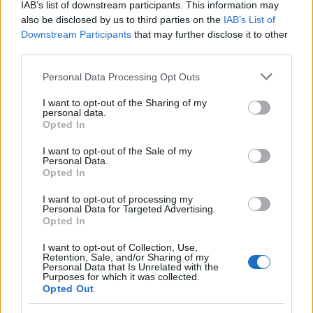
IAB’s list of downstream participants. This information may
terrazza, un bar e un centro spa con massaggi. Le
also be disclosed by us to third parties on the
IAB’s List of
camere, pensate anche per famiglie, offrono
Downstream Participants
that may further disclose it to other
comfort moderni e il soggiorno è adatto a chi vuole
third parties.
combinare visite al lago con momenti di benessere
Please note that this website/app uses one or more Google
Personal Data Processing Opt Outs
a poche ore dalle grandi città.
services and may gather and store information including but
not limited to your visit or usage behaviour. You may click to
I want to opt-out of the Sharing of my
personal data.
Per informazioni pratiche o proposte di
grant or deny consent to Google and its third-party tags to
Opted In
use your data for below specified purposes in below Google
collaborazione, puoi rivolgerti direttamente alla
consent section.
I want to opt-out of the Sale of my
redazione della pubblicazione che organizza i
Personal Data.
Opted In
contenuti; i luoghi segnalati restano spunti utili per
pianificare fughe di fine settimana tra natura,
I want to opt-out of processing my
Personal Data for Targeted Advertising.
enogastronomia
e relax.
Opted In
I want to opt-out of Collection, Use,
Retention, Sale, and/or Sharing of my
Personal Data that Is Unrelated with the
AUTORE
Purposes for which it was collected.
Alessandro Tassinari
Opted Out
Alessandro Tassinari, torinese con passaporto