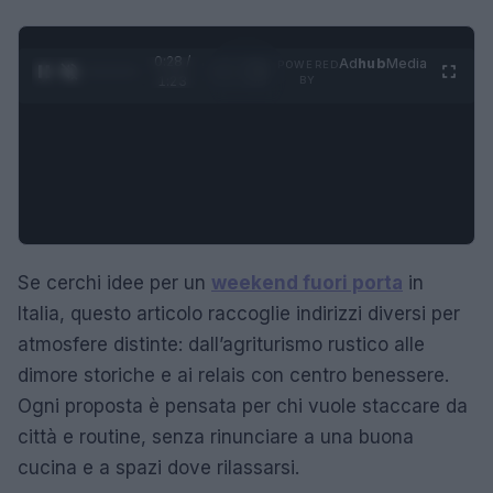
0:29 /
Ad
hub
Media
POWERED
1
/
4
1:23
BY
Se cerchi idee per un
weekend fuori porta
in
Italia, questo articolo raccoglie indirizzi diversi per
atmosfere distinte: dall’agriturismo rustico alle
dimore storiche e ai relais con centro benessere.
Ogni proposta è pensata per chi vuole staccare da
città e routine, senza rinunciare a una buona
cucina e a spazi dove rilassarsi.