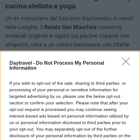
cucina stellata e yoga
Un ex monastero del Seicento trasformato in resort
nelle Langhe, il
Relais San Maurizio
conserva
materiali originali e ospita sia piscine coperte che
all’aperto, oltre a un centro benessere con offerte
dedicate allo
yoga
. All’interno sono presenti due
ristoranti, tra cui una proposta gourmet premiata
Daytravel -
Do Not Process My Personal
Information
con una stella Michelin, rendendo il luogo ideale
per un weekend all’insegna del gusto e della
If you wish to opt-out of the sale, sharing to third parties, or
contemplazione storica.
processing of your personal or sensitive information for
targeted advertising by us, please use the below opt-out
section to confirm your selection. Please note that after your
Lago d’Orta e Omegna: Amelié Lago
opt-out request is processed you may continue seeing
d’Orta Hotel
interest-based ads based on personal information utilized by
us or personal information disclosed to third parties prior to
Ad Omegna, a breve distanza dalle Isole Borromee,
your opt-out. You may separately opt-out of the further
l’
Amelié Lago d’Orta Hotel
dispone di una
disclosure of your personal information by third parties on the