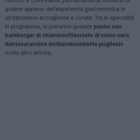
comfort e convivialità, permettendo ai visitatori di
godere appieno dell’esperienza gastronomica in
un’atmosfera accogliente e curata. Tra le specialità
in programma, si potranno gustare
panini con
hamburger di chianina
sfilacciato di suino nero
iberico
arancine siciliane
bombette pugliesi
e
molto altro ancora.