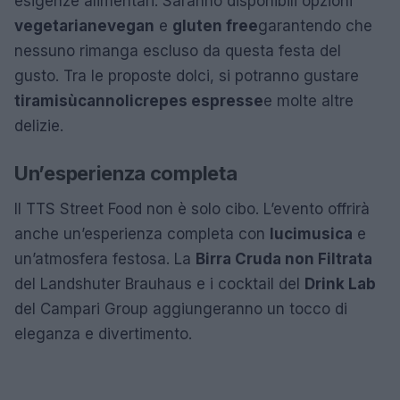
esigenze alimentari. Saranno disponibili opzioni
vegetariane
vegan
e
gluten free
garantendo che
nessuno rimanga escluso da questa festa del
gusto. Tra le proposte dolci, si potranno gustare
tiramisù
cannoli
crepes espresse
e molte altre
delizie.
Un’esperienza completa
Il TTS Street Food non è solo cibo. L’evento offrirà
anche un’esperienza completa con
luci
musica
e
un’atmosfera festosa. La
Birra Cruda non Filtrata
del Landshuter Brauhaus e i cocktail del
Drink Lab
del Campari Group aggiungeranno un tocco di
eleganza e divertimento.