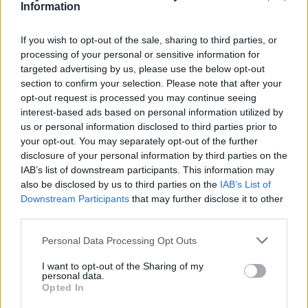
Information
Alessandro Tassinari, torinese con passaporto
pieno di timbri, riscrisse un percorso alpino
If you wish to opt-out of the sale, sharing to third parties, or
dopo un incontro al Rifugio Garelli: oggi cura
processing of your personal or sensitive information for
storie di viaggio in chiave narrativa. In
targeted advertising by us, please use the below opt-out
redazione predilige longform, sostiene
section to confirm your selection. Please note that after your
l'attenzione al paesaggio e conserva un
opt-out request is processed you may continue seeing
taccuino logoro con mappe disegnate a
interest-based ads based on personal information utilized by
mano.
us or personal information disclosed to third parties prior to
your opt-out. You may separately opt-out of the further
disclosure of your personal information by third parties on the
IAB’s list of downstream participants. This information may
also be disclosed by us to third parties on the
IAB’s List of
Downstream Participants
that may further disclose it to other
third parties.
Please note that this website/app uses one or more Google
Personal Data Processing Opt Outs
services and may gather and store information including but
not limited to your visit or usage behaviour. You may click to
I want to opt-out of the Sharing of my
personal data.
grant or deny consent to Google and its third-party tags to
Opted In
use your data for below specified purposes in below Google