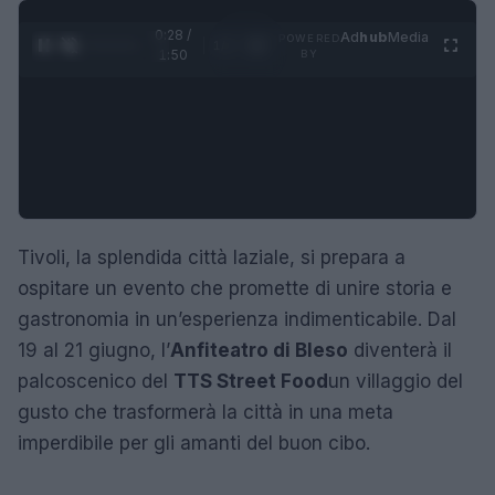
0:28 /
Ad
hub
Media
POWERED
1
/
4
1:50
BY
Tivoli, la splendida città laziale, si prepara a
ospitare un evento che promette di unire storia e
gastronomia in un’esperienza indimenticabile. Dal
19 al 21 giugno, l’
Anfiteatro di Bleso
diventerà il
palcoscenico del
TTS Street Food
un villaggio del
gusto che trasformerà la città in una meta
imperdibile per gli amanti del buon cibo.