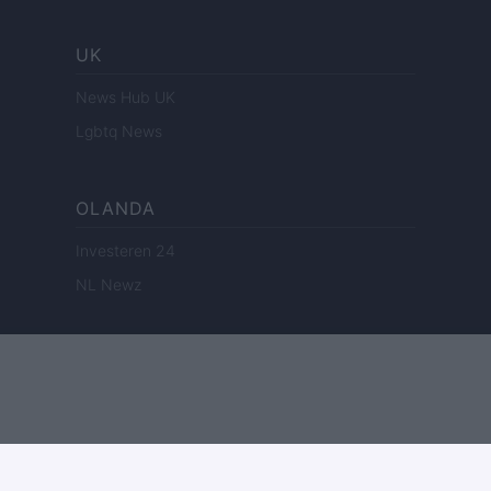
UK
News Hub UK
Lgbtq News
OLANDA
Investeren 24
NL Newz