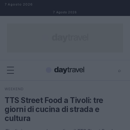
Salta al contenuto
7 Agosto 2026
7 Agosto 2026
⌕
×
⌕
WEEKEND
Cerca
TTS Street Food a Tivoli: tre
giorni di cucina di strada e
cultura