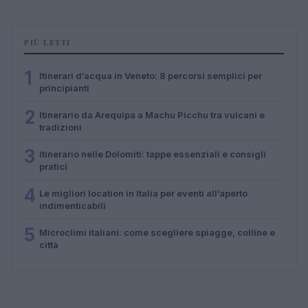
PIÙ LETTI
1
Itinerari d’acqua in Veneto: 8 percorsi semplici per
principianti
2
Itinerario da Arequipa a Machu Picchu tra vulcani e
tradizioni
3
Itinerario nelle Dolomiti: tappe essenziali e consigli
pratici
4
Le migliori location in Italia per eventi all’aperto
indimenticabili
5
Microclimi italiani: come scegliere spiagge, colline e
città