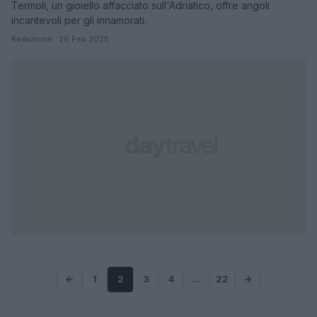
Termoli, un gioiello affacciato sull'Adriatico, offre angoli
incantevoli per gli innamorati.
Redazione · 26 Feb 2025
←
1
2
3
4
…
22
→