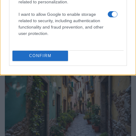
related to personalization.
I want to allow Google to enable storage
related to security, including authentication
La Sicilia e la valorizzazione dei suoi castelli:
functionality and fraud prevention, and other
un patrimonio da scoprire
user protection.
Scopri come la Sicilia promuove i suoi castelli attraverso
iniziative innovative e eventi culturali.
Redazione · 26 Feb 2025
CONFIRM
LUOGHI DA VEDERE