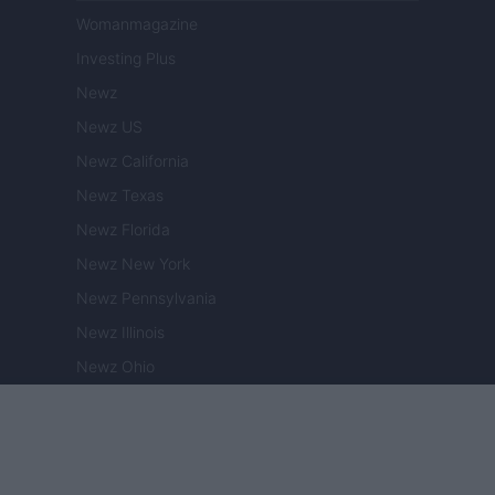
Womanmagazine
Investing Plus
Newz
Newz US
Newz California
Newz Texas
Newz Florida
Newz New York
Newz Pennsylvania
Newz Illinois
Newz Ohio
Gameland
Hig Tech Mag
Scoop Mag