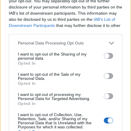
your opt-out. You may separately opt-out of the further
disclosure of your personal information by third parties on the
IAB’s list of downstream participants. This information may
also be disclosed by us to third parties on the
IAB’s List of
Downstream Participants
that may further disclose it to other
third parties.
Viaggi di lusso: esperienze straordinarie in
cinque destinazioni esclusive
Please note that this website/app uses one or more Google
Personal Data Processing Opt Outs
Un viaggio attraverso esperienze uniche in Egitto, Italia,
services and may gather and store information including but
Botswana, Indonesia e Arabia Saudita.
not limited to your visit or usage behaviour. You may click to
I want to opt-out of the Sharing of my
personal data.
grant or deny consent to Google and its third-party tags to
Redazione · 26 Feb 2025
Opted In
use your data for below specified purposes in below Google
consent section.
I want to opt-out of the Sale of my
1 GIORNO OUT
Personal Data.
Opted In
I want to opt-out of processing my
Personal Data for Targeted Advertising.
Opted In
I want to opt-out of Collection, Use,
Retention, Sale, and/or Sharing of my
Personal Data that Is Unrelated with the
Purposes for which it was collected.