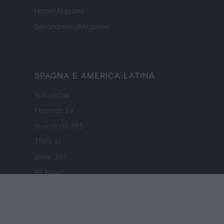
HomeMagazine
SecondHomeMagazine
SPAGNA E AMERICA LATINA
Actualidad
Finanzas 24
Investindo 365
Think.es
Viajar 365
ES Newz
Pet Story
Encocina