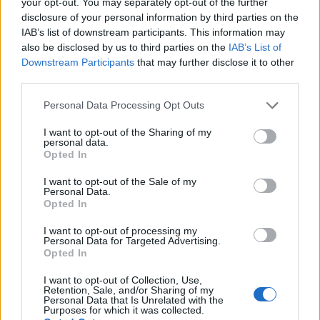
your opt-out. You may separately opt-out of the further
disclosure of your personal information by third parties on the
IAB’s list of downstream participants. This information may
also be disclosed by us to third parties on the
IAB’s List of
Downstream Participants
that may further disclose it to other
third parties.
Please note that this website/app uses one or more Google
Personal Data Processing Opt Outs
services and may gather and store information including but
Il pantalone versatile: l’alleato perfetto per
not limited to your visit or usage behaviour. You may click to
I want to opt-out of the Sharing of my
ogni occasione
personal data.
grant or deny consent to Google and its third-party tags to
Opted In
Un solo pantalone per passare dall'ufficio al tempo libero con
use your data for below specified purposes in below Google
stile e comfort
consent section.
I want to opt-out of the Sale of my
Personal Data.
Redazione · 25 Feb 2025
Opted In
WEEKEND
I want to opt-out of processing my
Personal Data for Targeted Advertising.
Opted In
I want to opt-out of Collection, Use,
Retention, Sale, and/or Sharing of my
Personal Data that Is Unrelated with the
Purposes for which it was collected.