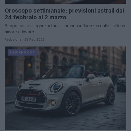
Oroscopo settimanale: previsioni astrali dal
24 febbraio al 2 marzo
Scopri come i segni zodiacali saranno influenzati dalle stelle in
amore e lavoro.
Redazione · 25 Feb 2025
1 GIORNO OUT