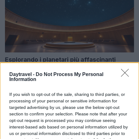
Esplorando i planetari più affascinanti
d’Europa e d’Italia
Daytravel -
Do Not Process My Personal
Scopri i planetari più suggestivi in Italia e in Europa per
Information
un'esperienza unica sotto le stelle.
Redazione · 25 Feb 2025
If you wish to opt-out of the sale, sharing to third parties, or
processing of your personal or sensitive information for
WEEKEND
targeted advertising by us, please use the below opt-out
section to confirm your selection. Please note that after your
opt-out request is processed you may continue seeing
interest-based ads based on personal information utilized by
us or personal information disclosed to third parties prior to