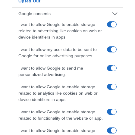
Opted Out
Google consents
I want to allow Google to enable storage
related to advertising like cookies on web or
device identifiers in apps.
Friggitrice ad aria: il nuovo must della
I want to allow my user data to be sent to
cucina italiana
Google for online advertising purposes.
Un'analisi approfondita delle friggitrici ad aria e dei migliori
I want to allow Google to send me
modelli sul mercato
personalized advertising.
Redazione · 25 Feb 2025
I want to allow Google to enable storage
WEEKEND
related to analytics like cookies on web or
device identifiers in apps.
I want to allow Google to enable storage
related to functionality of the website or app.
I want to allow Google to enable storage