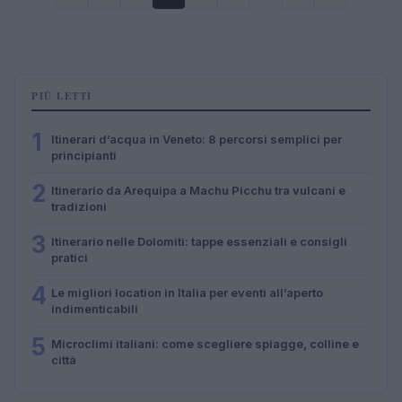
PIÙ LETTI
1
Itinerari d’acqua in Veneto: 8 percorsi semplici per
principianti
2
Itinerario da Arequipa a Machu Picchu tra vulcani e
tradizioni
3
Itinerario nelle Dolomiti: tappe essenziali e consigli
pratici
4
Le migliori location in Italia per eventi all’aperto
indimenticabili
5
Microclimi italiani: come scegliere spiagge, colline e
città