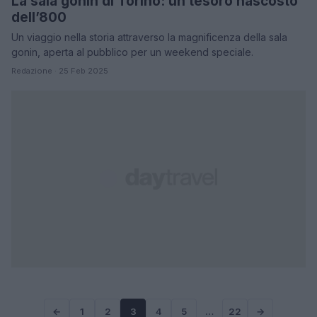
La sala gonin di Torino: un tesoro nascosto
dell’800
Un viaggio nella storia attraverso la magnificenza della sala
gonin, aperta al pubblico per un weekend speciale.
Redazione · 25 Feb 2025
←
1
2
3
4
5
…
22
→