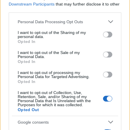
Downstream Participants
that may further disclose it to other
1
Itinerari d’acqua in Veneto: 8 percorsi semplici per
third parties.
principianti
Please note that this website/app uses one or more Google
Personal Data Processing Opt Outs
2
Le migliori location in Italia per eventi all’aperto
services and may gather and store information including but
indimenticabili
not limited to your visit or usage behaviour. You may click to
I want to opt-out of the Sharing of my
personal data.
grant or deny consent to Google and its third-party tags to
3
Itinerario da Arequipa a Machu Picchu tra vulcani e
Opted In
use your data for below specified purposes in below Google
tradizioni
consent section.
I want to opt-out of the Sale of my
4
Personal Data.
Itinerario nelle Dolomiti: tappe essenziali e consigli
Opted In
pratici
I want to opt-out of processing my
5
Eventi Imperdibili ad Andalo: La Guida Completa per il
Personal Data for Targeted Advertising.
Tuo Soggiorno
Opted In
I want to opt-out of Collection, Use,
Retention, Sale, and/or Sharing of my
Personal Data that Is Unrelated with the
Purposes for which it was collected.
Opted Out
Google consents