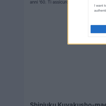
anni ’60. Ti assicuro che è un’esperien
I want t
authenti
Shinjuku Kuyakusho-mae 