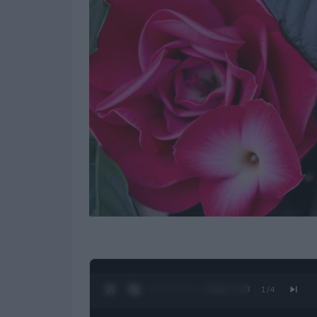
0:27 / 1:23
1
/
4