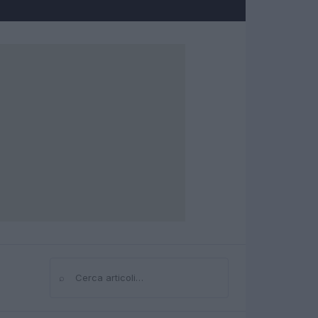
⌕
Cerca