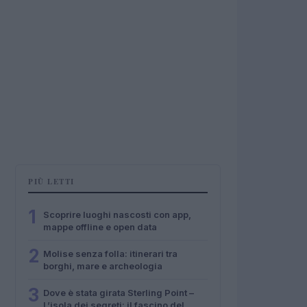
PIÙ LETTI
1
Scoprire luoghi nascosti con app,
mappe offline e open data
2
Molise senza folla: itinerari tra
borghi, mare e archeologia
3
Dove è stata girata Sterling Point –
L’isola dei segreti: il fascino del