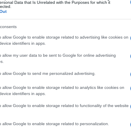
ersonal Data that Is Unrelated with the Purposes for which it
lected.
Out
qui, troverai diverse strutture economiche a pochi
 tornare a casa a piedi dopo una lunga serata,
consents
etro! Insomma, un vantaggio davvero notevole,
o allow Google to enable storage related to advertising like cookies on
hi non ama rientrare a casa a piedi, magari dopo
evice identifiers in apps.
so quartiere a luci rosse di Tokyo? Qui potrai
o allow my user data to be sent to Google for online advertising
ttà.
s.
to allow Google to send me personalized advertising.
di Shinjuku
o allow Google to enable storage related to analytics like cookies on
 e affascinante, che merita di essere scoperto:
evice identifiers in apps.
abirinto di viuzze strette, piene di bar minuscoli
o allow Google to enable storage related to functionality of the website
to Golden Gai per la prima volta, mi sono sentito
fumo della birra e le chiacchiere dei locali. Qui
o allow Google to enable storage related to personalization.
are un’atmosfera che sembra provenire dagli