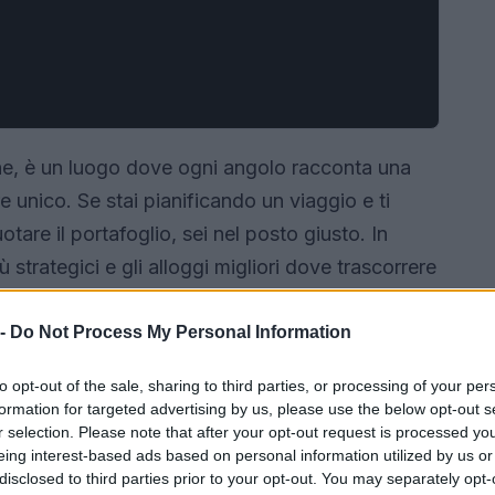
ne, è un luogo dove ogni angolo racconta una
re unico. Se stai pianificando un viaggio e ti
are il portafoglio, sei nel posto giusto. In
 strategici e gli alloggi migliori dove trascorrere
ualità.
 -
Do Not Process My Personal Information
to opt-out of the sale, sharing to third parties, or processing of your per
formation for targeted advertising by us, please use the below opt-out s
r selection. Please note that after your opt-out request is processed y
eing interest-based ads based on personal information utilized by us or
disclosed to third parties prior to your opt-out. You may separately opt-