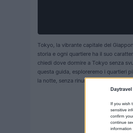
Tokyo, la vibrante capitale del Giappo
storia e ogni quartiere ha il suo caratte
chiedi dove dormire a Tokyo senza svuot
questa guida, esploreremo i quartieri più
la notte, senza rinunciare a comfort e q
Daytravel
If you wish 
sensitive in
confirm you
continue se
information 