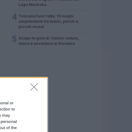
Lago Muskoka
4
Toscana fuori rotta: 15 luoghi
sorprendenti tra eremi, parchi e
piccoli musei
5
Scopri le gole di Tolmin: natura,
storia e avventura in Slovenia
sonal or
ection to
ou may
 personal
out of the