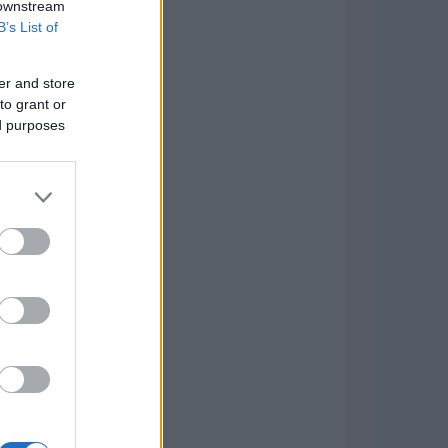
 downstream
B’s List of
er and store
to grant or
ed purposes