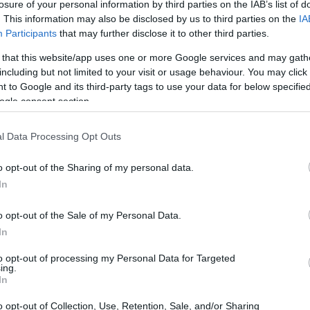
losure of your personal information by third parties on the IAB’s list of
. This information may also be disclosed by us to third parties on the
IA
Participants
that may further disclose it to other third parties.
 that this website/app uses one or more Google services and may gath
including but not limited to your visit or usage behaviour. You may click 
 to Google and its third-party tags to use your data for below specifi
ogle consent section.
l Data Processing Opt Outs
o opt-out of the Sharing of my personal data.
te di Tokyo
In
eri più affascinanti e dinamici di Tokyo. Qui la
o opt-out of the Sale of my Personal Data.
è assicurato. Con i suoi numerosi ristoranti, bar e
In
mmergersi nella cultura giapponese. È anche
to opt-out of processing my Personal Data for Targeted
ing.
 ben collegato con il resto della città, grazie
In
trafficate al mondo. Se hai voglia di esplorare,
o opt-out of Collection, Use, Retention, Sale, and/or Sharing