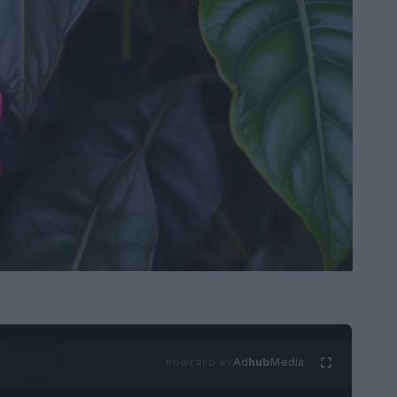
Ad
hub
Media
POWERED BY