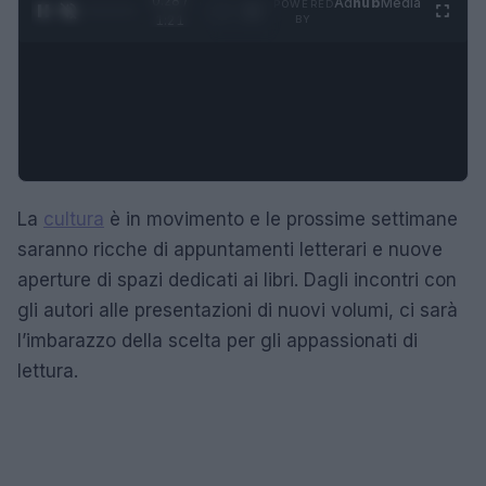
0:29 /
Ad
hub
Media
POWERED
1
/
4
1:21
BY
La
cultura
è in movimento e le prossime settimane
saranno ricche di appuntamenti letterari e nuove
aperture di spazi dedicati ai libri. Dagli incontri con
gli autori alle presentazioni di nuovi volumi, ci sarà
l’imbarazzo della scelta per gli appassionati di
lettura.