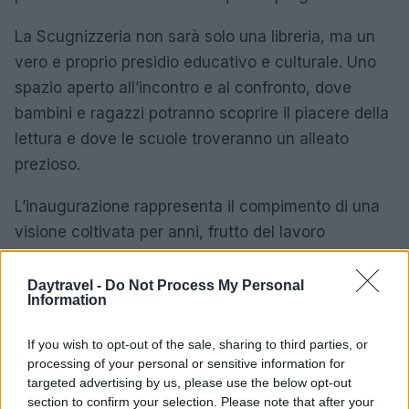
La Scugnizzeria non sarà solo una libreria, ma un
vero e proprio presidio educativo e culturale. Uno
spazio aperto all’incontro e al confronto, dove
bambini e ragazzi potranno scoprire il piacere della
lettura e dove le scuole troveranno un alleato
prezioso.
L’inaugurazione rappresenta il compimento di una
visione coltivata per anni, frutto del lavoro
instancabile di
Rosario Esposito La Rossa
e
Maddalena Stornaiuolo
. Un sogno condiviso da
Daytravel -
Do Not Process My Personal
Information
centinaia di persone che hanno creduto nel potere
della cultura e della lettura come strumenti di
If you wish to opt-out of the sale, sharing to third parties, or
emancipazione e libertà.
processing of your personal or sensitive information for
targeted advertising by us, please use the below opt-out
La Scugnizzeria sarà una fucina di idee, un luogo
section to confirm your selection. Please note that after your