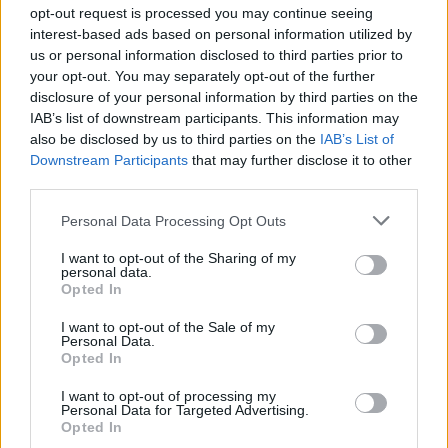
opt-out request is processed you may continue seeing
dove la cultura continuerà a essere strumento di
interest-based ads based on personal information utilized by
emancipazione e libertà, dimostrando che le
us or personal information disclosed to third parties prior to
periferie possono essere luoghi di produzione
your opt-out. You may separately opt-out of the further
disclosure of your personal information by third parties on the
culturale e di futuro.
IAB’s list of downstream participants. This information may
also be disclosed by us to third parties on the
IAB’s List of
Downstream Participants
that may further disclose it to other
third parties.
AUTORE
Beatrice Beretta
Please note that this website/app uses one or more Google
Personal Data Processing Opt Outs
services and may gather and store information including but
Beatrice Beretta, basata a Bologna, annotò
not limited to your visit or usage behaviour. You may click to
I want to opt-out of the Sharing of my
per la prima volta itinerari durante una notte al
personal data.
grant or deny consent to Google and its third-party tags to
portico di San Luca: da allora coordina
Opted In
use your data for below specified purposes in below Google
rubriche sui viaggi urbani. In redazione
consent section.
promuove reportage su mobilità sostenibile e
I want to opt-out of the Sale of my
Personal Data.
porta con sé una mappa tascabile dei vicoli
Opted In
bolognesi come talismano professionale.
I want to opt-out of processing my
Personal Data for Targeted Advertising.
Opted In