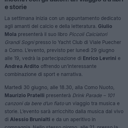
e storie
La settimana inizia con un appuntamento dedicato
agli amanti del calcio e della letteratura.
Giulio
Mola
presenterà il suo libro
Piccoli Calciatori
Grandi Sogni
presso lo Yacht Club di Viale Puecher
a Como. L’evento, previsto per lunedì 29 giugno
alle 19, vedrà la partecipazione di
Enrico Levrini
e
Andrea Ardito
offrendo un’interessante
combinazione di sport e narrativa.
Martedì 30 giugno, alle 18.30, alla Como Nuoto,
Maurizio Pratelli
presenterà
Drink Parade – 101
canzoni da bere d’un fiato
un viaggio tra musica e
storie. L’evento sarà arricchito dalla musica dal vivo
di
Alessio Brunialti
e da un aperitivo in
compagnia. Nello stesso giorno, alle 21, presso la