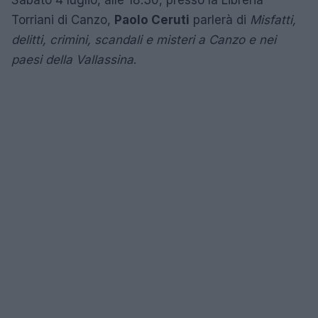
Sabato 4 luglio, alle 18.30, presso la Libreria
Torriani di Canzo,
Paolo Ceruti
parlerà di
Misfatti,
delitti, crimini, scandali e misteri a Canzo e nei
paesi della Vallassina
.