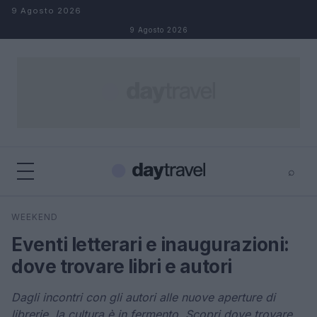
Salta al contenuto
9 Agosto 2026
9 Agosto 2026
⌕
×
⌕
WEEKEND
Cerca
Eventi letterari e inaugurazioni:
dove trovare libri e autori
Dagli incontri con gli autori alle nuove aperture di
librerie, la cultura è in fermento. Scopri dove trovare