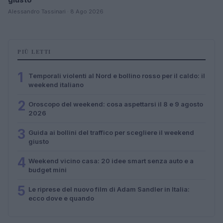
Alessandro Tassinari · 8 Ago 2026
PIÙ LETTI
1
Temporali violenti al Nord e bollino rosso per il caldo: il
weekend italiano
2
Oroscopo del weekend: cosa aspettarsi il 8 e 9 agosto
2026
3
Guida ai bollini del traffico per scegliere il weekend
giusto
4
Weekend vicino casa: 20 idee smart senza auto e a
budget mini
5
Le riprese del nuovo film di Adam Sandler in Italia:
ecco dove e quando