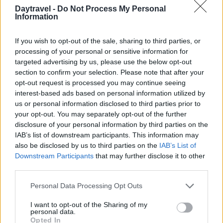
hanno impatto diretto sulla qualità ambientale.
Daytravel -
Do Not Process My Personal
Information
Mentre le manifestazioni in spiaggia attirano
pubblico e richiedono organizzazione e
If you wish to opt-out of the sale, sharing to third parties, or
prenotazioni per gestire affluenza e servizi, le
processing of your personal or sensitive information for
segnalazioni sullo sversamento sottolineano la
targeted advertising by us, please use the below opt-out
section to confirm your selection. Please note that after your
necessità di interventi tecnici e di un controllo più
opt-out request is processed you may continue seeing
attento per tutelare chi frequenta il mare.
interest-based ads based on personal information utilized by
us or personal information disclosed to third parties prior to
In entrambi i contesti
la costa
resta il valore
your opt-out. You may separately opt-out of the further
disclosure of your personal information by third parties on the
centrale: per il resort è la risorsa che rende
IAB’s list of downstream participants. This information may
possibile l’intrattenimento, per i residenti e i
also be disclosed by us to third parties on the
IAB’s List of
bagnanti della zona interessata invece è l’elemento
Downstream Participants
that may further disclose it to other
third parties.
da proteggere attraverso azioni concrete e
verifiche da parte delle autorità competenti.
Please note that this website/app uses one or more Google
Personal Data Processing Opt Outs
services and may gather and store information including but
not limited to your visit or usage behaviour. You may click to
I want to opt-out of the Sharing of my
personal data.
grant or deny consent to Google and its third-party tags to
Opted In
AUTORE