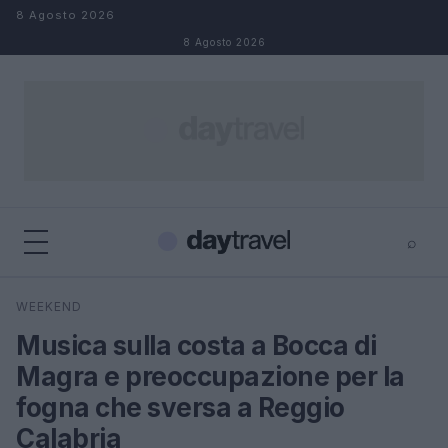
Salta al contenuto
8 Agosto 2026
8 Agosto 2026
⌕
×
⌕
WEEKEND
Cerca
Musica sulla costa a Bocca di
Magra e preoccupazione per la
fogna che sversa a Reggio
Calabria