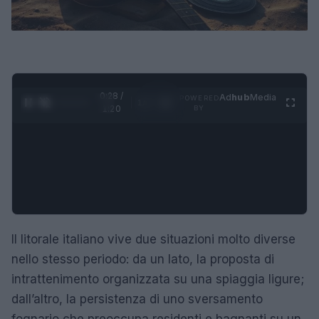
0:29 /
Ad
hub
Media
POWERED
1
/
4
1:20
BY
Il litorale italiano vive due situazioni molto diverse
nello stesso periodo: da un lato, la proposta di
intrattenimento organizzata su una spiaggia ligure;
dall’altro, la persistenza di uno sversamento