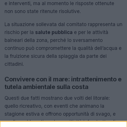
e interventi, ma al momento le risposte ottenute
non sono state ritenute risolutive.
La situazione sollevata dal comitato rappresenta un
rischio per la
salute pubblica
e per le attività
balneari della zona, perché lo sversamento
continuo può compromettere la qualità dell’acqua e
la fruizione sicura della spiaggia da parte dei
cittadini.
Convivere con il mare: intrattenimento e
tutela ambientale sulla costa
Questi due fatti mostrano due volti del litorale:
quello ricreativo, con eventi che animano la
stagione estiva e offrono opportunità di svago, e
quello problematico, dove criticità infrastrutturali