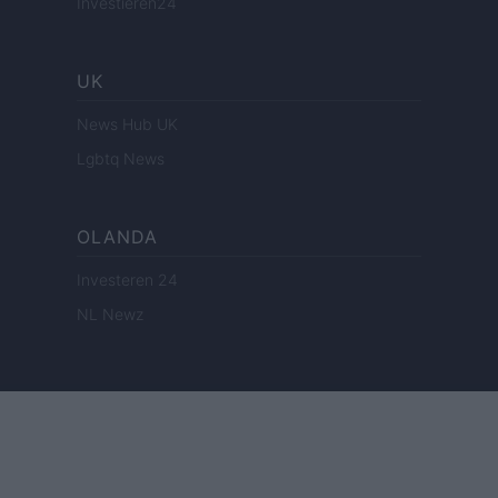
Investieren24
UK
News Hub UK
Lgbtq News
OLANDA
Investeren 24
NL Newz