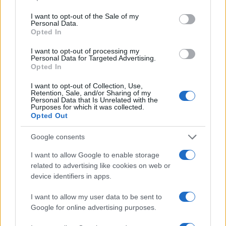
use your data for below specified purposes in below Google
Alessandro Tassinari
consent section.
I want to opt-out of the Sale of my
Personal Data.
Alessandro Tassinari, torinese con passaporto
Opted In
pieno di timbri, riscrisse un percorso alpino
dopo un incontro al Rifugio Garelli: oggi cura
I want to opt-out of processing my
storie di viaggio in chiave narrativa. In
Personal Data for Targeted Advertising.
Opted In
redazione predilige longform, sostiene
l'attenzione al paesaggio e conserva un
I want to opt-out of Collection, Use,
taccuino logoro con mappe disegnate a
Retention, Sale, and/or Sharing of my
mano.
Personal Data that Is Unrelated with the
Purposes for which it was collected.
Opted Out
Google consents
I want to allow Google to enable storage
related to advertising like cookies on web or
device identifiers in apps.
I want to allow my user data to be sent to
Google for online advertising purposes.