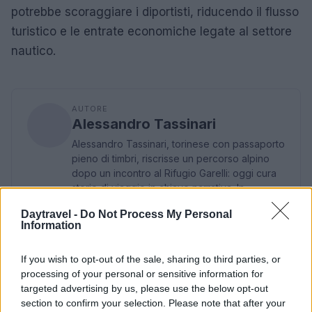
potrebbe scoraggiare i diportisti, riducendo il flusso
turistico e le entrate economiche legate al settore
nautico.
AUTORE
Alessandro Tassinari
Alessandro Tassinari, torinese con passaporto
pieno di timbri, riscrisse un percorso alpino
dopo un incontro al Rifugio Garelli: oggi cura
storie di viaggio in chiave narrativa. In
redazione predilige longform, sostiene
Daytravel -
Do Not Process My Personal
l'attenzione al paesaggio e conserva un
Information
taccuino logoro con mappe disegnate a
mano.
If you wish to opt-out of the sale, sharing to third parties, or
processing of your personal or sensitive information for
targeted advertising by us, please use the below opt-out
section to confirm your selection. Please note that after your