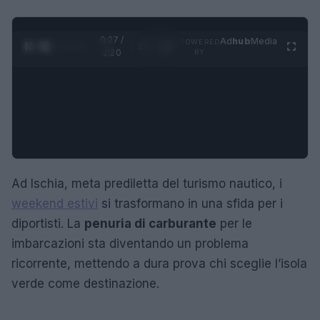
0:28 /
Ad
hub
Media
POWERED
1
/
4
1:20
BY
Ad Ischia, meta prediletta del turismo nautico, i
weekend estivi
si trasformano in una sfida per i
diportisti. La
penuria di carburante
per le
imbarcazioni sta diventando un problema
ricorrente, mettendo a dura prova chi sceglie l’isola
verde come destinazione.