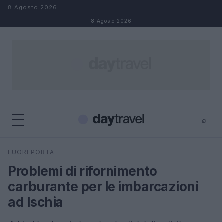
Salta al contenuto
8 Agosto 2026
8 Agosto 2026
⌕
×
⌕
FUORI PORTA
Cerca
Problemi di rifornimento
carburante per le imbarcazioni
ad Ischia