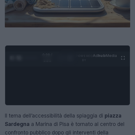
0:29 /
Ad
hub
Media
POWERED
1
/
4
1:21
BY
Il tema dell’accessibilità della spiaggia di
piazza
Sardegna
a Marina di Pisa è tornato al centro del
confronto pubblico dopo gli interventi della