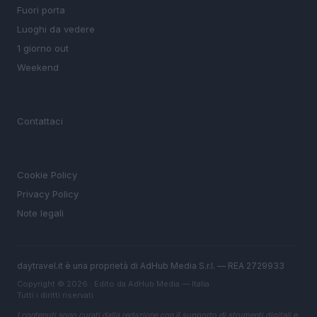
Fuori porta
Luoghi da vedere
1 giorno out
Weekend
MAGAZINE
Contattaci
LEGALE
Cookie Policy
Privacy Policy
Note legali
daytravel.it è una proprietà di AdHub Media S.r.l. — REA 2729933
Copyright © 2026 · Edito da AdHub Media — Italia
Tutti i diritti riservati
I contenuti sono curati dalla redazione con il supporto di strumenti digitali e