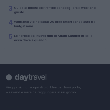
3
Guida ai bollini del traffico per scegliere il weekend
giusto
4
Weekend vicino casa: 20 idee smart senza auto e a
budget mini
5
Le riprese del nuovo film di Adam Sandler in Italia:
ecco dove e quando
Viaggia vicino, scopri di più. Idee per fuori porta,
weekend e mete da raggiungere in un giorno.
SEZIONI