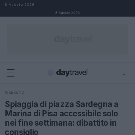
Salta al contenuto
8 Agosto 2026
8 Agosto 2026
⌕
×
⌕
WEEKEND
Cerca
Spiaggia di piazza Sardegna a
Marina di Pisa accessibile solo
nei fine settimana: dibattito in
consiglio