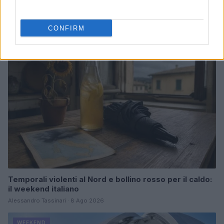
Continua a leggere
CONFIRM
WEEKEND
Temporali violenti al Nord e bollino rosso per il caldo:
il weekend italiano
Alessandro Tassinari · 8 Ago 2026
WEEKEND