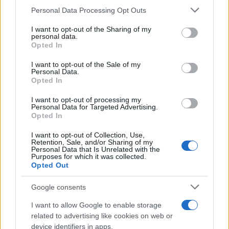
soluzioni che tengano conto dei vincoli normativi e
Please note that this website/app uses one or more Google
Personal Data Processing Opt Outs
services and may gather and store information including but
ambientali. La vicenda rimane aperta e sarà
not limited to your visit or usage behaviour. You may click to
I want to opt-out of the Sharing of my
monitorata nelle prossime sedute degli organi
personal data.
grant or deny consent to Google and its third-party tags to
Opted In
comunali per trovare un equilibrio tra diritti di
use your data for below specified purposes in below Google
consent section.
I want to opt-out of the Sale of my
accesso e obblighi di tutela del litorale.
Personal Data.
Opted In
I want to opt-out of processing my
Personal Data for Targeted Advertising.
AUTORE
Opted In
Alessandro Tassinari
Alessandro Tassinari, torinese con passaporto
I want to opt-out of Collection, Use,
Retention, Sale, and/or Sharing of my
pieno di timbri, riscrisse un percorso alpino
Personal Data that Is Unrelated with the
dopo un incontro al Rifugio Garelli: oggi cura
Purposes for which it was collected.
Opted Out
storie di viaggio in chiave narrativa. In
redazione predilige longform, sostiene
Google consents
l'attenzione al paesaggio e conserva un
taccuino logoro con mappe disegnate a
I want to allow Google to enable storage
mano.
related to advertising like cookies on web or
device identifiers in apps.