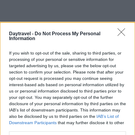
Daytravel -
Do Not Process My Personal
Information
If you wish to opt-out of the sale, sharing to third parties, or
processing of your personal or sensitive information for
targeted advertising by us, please use the below opt-out
section to confirm your selection. Please note that after your
opt-out request is processed you may continue seeing
interest-based ads based on personal information utilized by
us or personal information disclosed to third parties prior to
your opt-out. You may separately opt-out of the further
disclosure of your personal information by third parties on the
Il confronto politico resta acceso: l’opposizione
IAB’s list of downstream participants. This information may
continua a chiedere tempi certi per l’estensione
also be disclosed by us to third parties on the
IAB’s List of
dell’accessibilità, mentre la Commissione invita a
Downstream Participants
that may further disclose it to other
third parties.
considerare il percorso tecnico già avviato e le