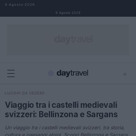
Salta al contenuto
6 Agosto 2026
6 Agosto 2026
⌕
×
⌕
LUOGHI DA VEDERE
Cerca
Viaggio tra i castelli medievali
svizzeri: Bellinzona e Sargans
Un viaggio tra i castelli medievali svizzeri, tra storia,
cultura e paesaggi alpini. Scopri Bellinzona e Sargans,