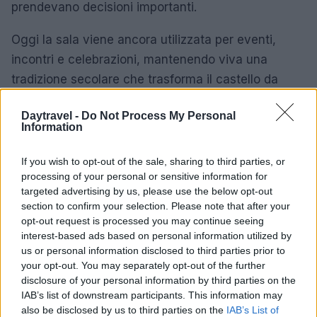
prendevano decisioni importanti.
Oggi la sala viene ancora utilizzata per eventi,
incontri e celebrazioni, mantenendo viva una
tradizione secolare che trasforma il castello da
semplice monumento a luogo pulsante di vita
Daytravel -
Do Not Process My Personal
culturale.
Information
I castelli medievali svizzeri non sono solo
If you wish to opt-out of the sale, sharing to third parties, or
monumenti storici
ma veri e propri
luoghi vivi
processing of your personal or sensitive information for
frequentati e utilizzati per concerti, mostre, mercati
targeted advertising by us, please use the below opt-out
section to confirm your selection. Please note that after your
e celebrazioni. Questo è forse il
valore più prezioso
opt-out request is processed you may continue seeing
del patrimonio medievale svizzero: la capacità di
interest-based ads based on personal information utilized by
essere contemporaneamente memoria storica e
us or personal information disclosed to third parties prior to
your opt-out. You may separately opt-out of the further
spazio del presente.
disclosure of your personal information by third parties on the
IAB’s list of downstream participants. This information may
Che tu sia un appassionato di storia medievale, un
also be disclosed by us to third parties on the
IAB’s List of