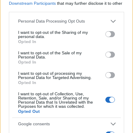
amante dell’architettura, un viaggiatore in cerca di
Downstream Participants
that may further disclose it to other
third parties.
paesaggi mozzafiato o semplicemente qualcuno
che vuole trascorrere una giornata diversa lontano
Please note that this website/app uses one or more Google
Personal Data Processing Opt Outs
services and may gather and store information including but
dai soliti itinerari turistici, i castelli medievali
not limited to your visit or usage behaviour. You may click to
I want to opt-out of the Sharing of my
svizzeri hanno qualcosa da offrire. Bellinzona con il
personal data.
grant or deny consent to Google and its third-party tags to
Opted In
suo trittico UNESCO e Sargans con la sua torre-
use your data for below specified purposes in below Google
consent section.
museo sono due punti di partenza eccellenti per un
I want to opt-out of the Sale of my
Personal Data.
viaggio che, una volta iniziato, difficilmente vorrai
Opted In
interrompere.
I want to opt-out of processing my
Personal Data for Targeted Advertising.
Opted In
I want to opt-out of Collection, Use,
AUTORE
Retention, Sale, and/or Sharing of my
Alessandro Tassinari
Personal Data that Is Unrelated with the
Purposes for which it was collected.
Alessandro Tassinari, torinese con passaporto
Opted Out
pieno di timbri, riscrisse un percorso alpino
dopo un incontro al Rifugio Garelli: oggi cura
Google consents
storie di viaggio in chiave narrativa. In