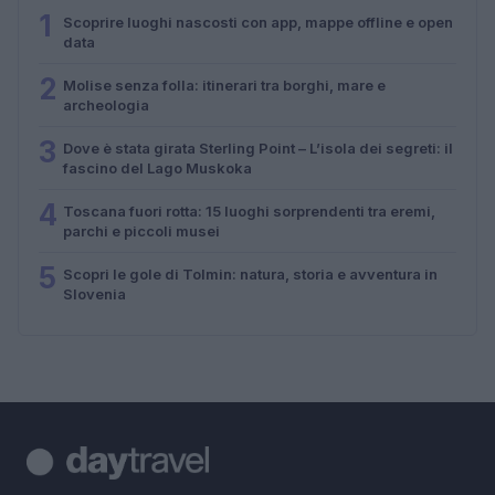
1
Scoprire luoghi nascosti con app, mappe offline e open
data
2
Molise senza folla: itinerari tra borghi, mare e
archeologia
3
Dove è stata girata Sterling Point – L’isola dei segreti: il
fascino del Lago Muskoka
4
Toscana fuori rotta: 15 luoghi sorprendenti tra eremi,
parchi e piccoli musei
5
Scopri le gole di Tolmin: natura, storia e avventura in
Slovenia