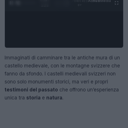
0:29 /
Ad
hub
Media
POWERED
1
/
4
1:23
BY
Immaginati di camminare tra le antiche mura di un
castello medievale, con le montagne svizzere che
fanno da sfondo. I castelli medievali svizzeri non
sono solo monumenti storici, ma veri e propri
testimoni del passato
che offrono un’esperienza
unica tra
storia
e
natura
.