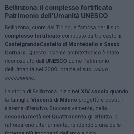
Bellinzona: il complesso fortificato
Patrimonio dell’Umanità UNESCO
Bellinzona, cuore del Ticino, è famosa per il suo
complesso fortificato
composto da tre castelli:
Castelgrande
Castello di Montebello
e
Sasso
Corbaro
. Questo insieme architettonico è stato
riconosciuto dall’
UNESCO
come Patrimonio
dell’Umanità nel 2000, grazie al suo
valore
eccezionale
.
La storia di Bellinzona inizia nel
XIV secolo
quando
la famiglia
Visconti di Milano
progettò e costruì il
sistema difensivo. Successivamente, nella
seconda metà del Quattrocento
gli
Sforza
lo
rafforzarono ulteriormente, rendendolo una delle
fortezze più imponenti dell’arco alpino.