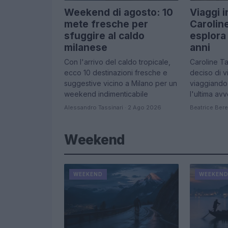
Weekend di agosto: 10
Viaggi 
mete fresche per
Carolin
sfuggire al caldo
esplora 
milanese
anni
Con l'arrivo del caldo tropicale,
Caroline Ta
ecco 10 destinazioni fresche e
deciso di v
suggestive vicino a Milano per un
viaggiando
weekend indimenticabile
l'ultima av
Alessandro Tassinari · 2 Ago 2026
Beatrice Bere
Weekend
WEEKEND
WEEKEN