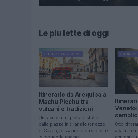
Le più lette di oggi
LUOGHI DA VEDERE
FUORI P
Itinerario da Arequipa a
Itinerar
Machu Picchu tra
Veneto:
vulcani e tradizioni
semplici
Un racconto di pietra e stoffa:
dalle piazze in sillar alle terrazze
Otto itiner
di Cuzco, passando per i sapori e
adatti a chi 
le leggende andine
contenuti, t