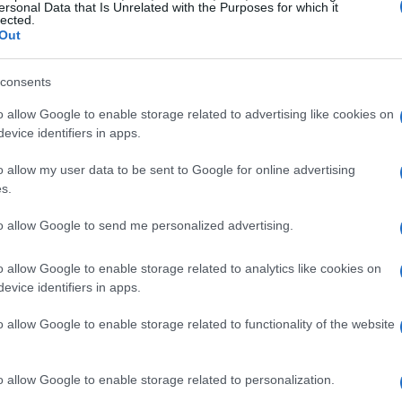
ersonal Data that Is Unrelated with the Purposes for which it
lected.
VEDI TUTTI →
Out
LUOGHI DA VEDERE
LUOGHI DA VEDERE
consents
o allow Google to enable storage related to advertising like cookies on
evice identifiers in apps.
o allow my user data to be sent to Google for online advertising
:
Dove è stata girata
Toscana fuori rotta:
s.
i,
Sterling Point –
15 luoghi
ia
L’isola dei segreti: il
sorprendenti tra
to allow Google to send me personalized advertising.
fascino del Lago
eremi, parchi e
Muskoka
piccoli musei
o allow Google to enable storage related to analytics like cookies on
Alessandro Tassinari · 4 Ago
026
2026
Beatrice Beretta · 4 Ago 2026
evice identifiers in apps.
o allow Google to enable storage related to functionality of the website
o allow Google to enable storage related to personalization.