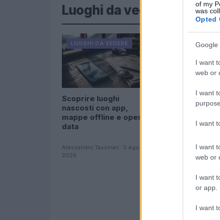
of my P
Luoghi da vedere
was col
Opted 
LUOGHI DA VEDERE
LUOGHI DA VEDERE
Google 
I want t
web or d
I want t
Scoprire luoghi
Molise senza folla
purpose
nascosti con app,
itinerari tra borgh
mappe offline e open
mare e archeolog
I want 
data
I want t
Alessandro Tassinari · 5 Ago
2026
Camilla Bellini · 5 Ago 2
web or d
I want t
or app.
I want t