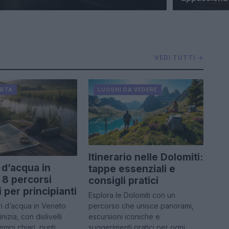
VEDI TUTTI →
ORTA
LUOGHI DA VEDERE
Itinerario nelle Dolomiti:
i d’acqua in
tappe essenziali e
 8 percorsi
consigli pratici
 per principianti
Esplora le Dolomiti con un
percorso che unisce panorami,
ari d’acqua in Veneto
escursioni iconiche e
inizia, con dislivelli
suggerimenti pratici per ogni
empi chiari, punti