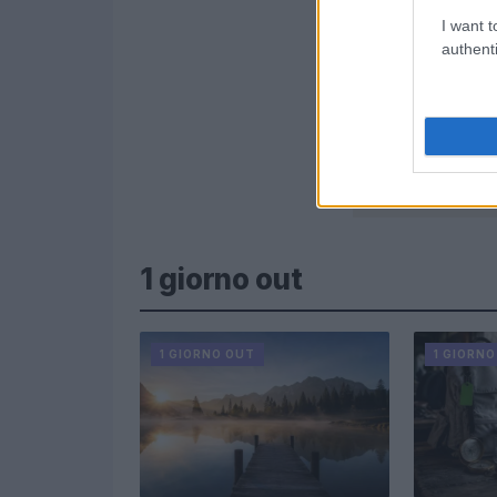
I want t
authenti
1 giorno out
1 GIORNO OUT
1 GIORN