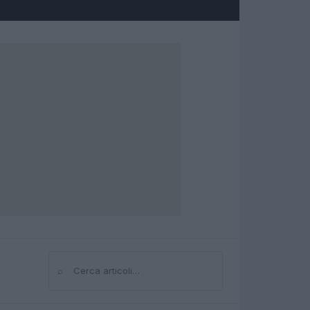
⌕
Cerca