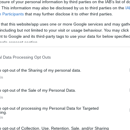
losure of your personal information by third parties on the IAB’s list of
attuale: l’allarme
. This information may also be disclosed by us to third parties on the
IA
per il ciclismo
italiano
Participants
that may further disclose it to other third parties.
 that this website/app uses one or more Google services and may gath
including but not limited to your visit or usage behaviour. You may click 
FUORI PORTA
 to Google and its third-party tags to use your data for below specifi
Guida ai mercatini
ogle consent section.
vintage in Piemonte
con passeggiate e
street food
l Data Processing Opt Outs
 film che
o opt-out of the Sharing of my personal data.
state al
In
FUORI PORTA
Dieci tappe
imperdibili per
o opt-out of the Sale of my Personal Data.
esplorare i parchi
In
sale
svizzeri più
ster Odissea e Spider-
affascinanti
to opt-out of processing my Personal Data for Targeted
ing.
In
o opt-out of Collection, Use, Retention, Sale, and/or Sharing