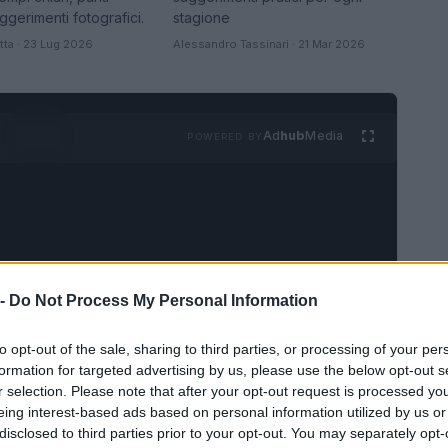
stagione
uggerimenti fotografici.
tta · 23 Lug 2026
Alessandro Tassinari · 21 Mar 2026
Ad
hub
Media
POWERED BY
 -
Do Not Process My Personal Information
to opt-out of the sale, sharing to third parties, or processing of your per
VEDI TUTTI →
formation for targeted advertising by us, please use the below opt-out s
r selection. Please note that after your opt-out request is processed y
FUORI PORTA
eing interest-based ads based on personal information utilized by us or
Dalla gloria di
disclosed to third parties prior to your opt-out. You may separately opt-
Coppi al declino