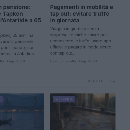
in pensione:
Pagamenti in mobilità e
e Tapken
tap out: evitare truffe
l’Antartide a 65
in giornata
Viaggio in giornata senza
sorprese: tecniche chiare per
pken, 65 anni, ha
riconoscere le truffe, usare app
ivere la pensione
ufficiali e pagare in modo sicuro
 per il mondo, con
con tap out…
ventura in Antartide
tta · 1 Ago 2026
Beatrice Beretta · 1 Ago 2026
VEDI TUTTI →
D
WEEKEND