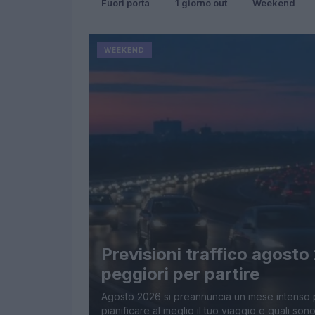
Fuori porta
1 giorno out
Weekend
WEEKEND
Previsioni traffico agosto 
peggiori per partire
Agosto 2026 si preannuncia un mese intenso pe
pianificare al meglio il tuo viaggio e quali son