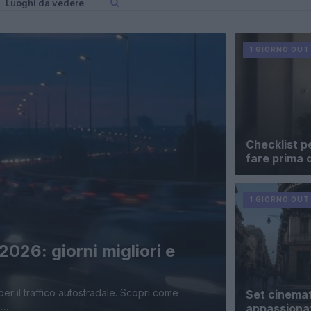
Luoghi da vedere
1 GIORNO OUT
Checklist p
fare prima d
1 GIORNO OUT
2026: giorni migliori e
r il traffico autostradale. Scopri come
Set cinemato
o…
appassiona