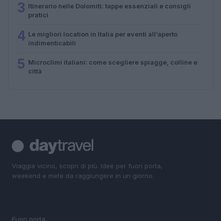
3
Itinerario nelle Dolomiti: tappe essenziali e consigli
pratici
4
Le migliori location in Italia per eventi all’aperto
indimenticabili
5
Microclimi italiani: come scegliere spiagge, colline e
città
Viaggia vicino, scopri di più. Idee per fuori porta,
weekend e mete da raggiungere in un giorno.
SEZIONI
Fuori porta