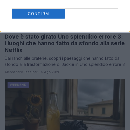
CONFIRM
Dove è stato girato Uno splendido errore 3:
i luoghi che hanno fatto da sfondo alla serie
Netflix
Dai ranch alle praterie, scopri i paesaggi che hanno fatto da
sfondo alla trasformazione di Jackie in Uno splendido errore 3
Alessandro Tassinari · 9 Ago 2026
WEEKEND