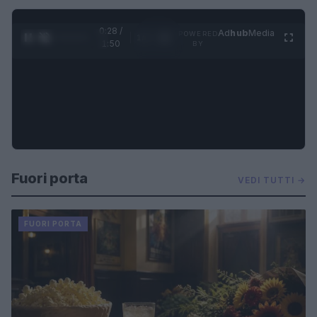
0:29 /
Ad
hub
Media
POWERED
1
/
4
1:50
BY
Fuori porta
VEDI TUTTI →
FUORI PORTA