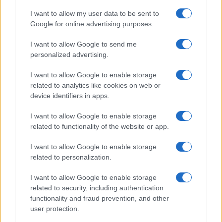
I want to allow my user data to be sent to
Google for online advertising purposes.
Lago d’Iseo in moto: itinerario tra borghi,
vigneti e pareti rocciose
I want to allow Google to send me
personalized advertising.
Un viaggio in moto attorno al Lago d’Iseo per scoprire borghi
incantevoli, vigneti e panorami mozzafiato. Un itinerario
I want to allow Google to enable storage
perfetto per chi cerca…
related to analytics like cookies on web or
Alessandro Tassinari · 7 Ago 2026
device identifiers in apps.
Weekend
VEDI TUTTI →
I want to allow Google to enable storage
related to functionality of the website or app.
I want to allow Google to enable storage
WEEKEND
related to personalization.
I want to allow Google to enable storage
related to security, including authentication
functionality and fraud prevention, and other
user protection.