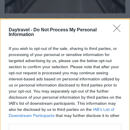
Dove trovare sconti su giochi Xbox e
abbonamenti Game Pass
Daytravel -
Do Not Process My Personal
Information
Scopri le offerte più vantaggiose su giochi Xbox e
abbonamenti Game Pass. Risparmia su titoli recenti e preordini
con sconti fino al…
If you wish to opt-out of the sale, sharing to third parties, or
processing of your personal or sensitive information for
Alessandro Tassinari · 9 Ago 2026
targeted advertising by us, please use the below opt-out
section to confirm your selection. Please note that after your
1 GIORNO OUT
opt-out request is processed you may continue seeing
interest-based ads based on personal information utilized by
us or personal information disclosed to third parties prior to
your opt-out. You may separately opt-out of the further
disclosure of your personal information by third parties on the
IAB’s list of downstream participants. This information may
also be disclosed by us to third parties on the
IAB’s List of
Downstream Participants
that may further disclose it to other
third parties.