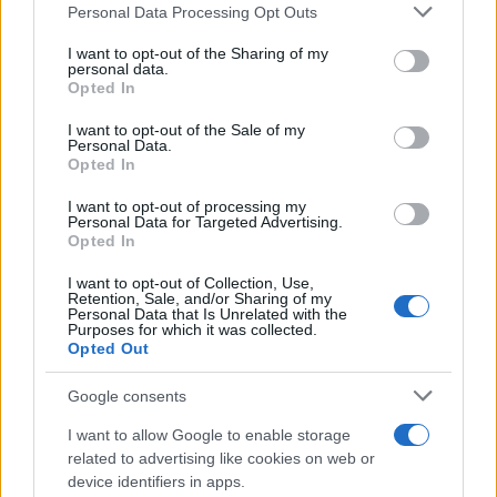
Please note that this website/app uses one or more Google
Personal Data Processing Opt Outs
services and may gather and store information including but
not limited to your visit or usage behaviour. You may click to
I want to opt-out of the Sharing of my
personal data.
Itinerari letterari 2026: esplorare i mondi di
grant or deny consent to Google and its third-party tags to
Opted In
Deledda, Rosselli e altri grandi autori
use your data for below specified purposes in below Google
consent section.
In questo 2026 ricco di anniversari, esplora i luoghi che hanno
I want to opt-out of the Sale of my
Personal Data.
ispirato i grandi scrittori e vivi un'esperienza unica tra pagine
Opted In
e…
I want to opt-out of processing my
Beatrice Beretta · 8 Ago 2026
Personal Data for Targeted Advertising.
Opted In
1 GIORNO OUT
I want to opt-out of Collection, Use,
Retention, Sale, and/or Sharing of my
Personal Data that Is Unrelated with the
Purposes for which it was collected.
Opted Out
Google consents
I want to allow Google to enable storage
related to advertising like cookies on web or
device identifiers in apps.