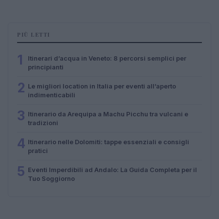
PIÙ LETTI
1
Itinerari d’acqua in Veneto: 8 percorsi semplici per
principianti
2
Le migliori location in Italia per eventi all’aperto
indimenticabili
3
Itinerario da Arequipa a Machu Picchu tra vulcani e
tradizioni
4
Itinerario nelle Dolomiti: tappe essenziali e consigli
pratici
5
Eventi Imperdibili ad Andalo: La Guida Completa per il
Tuo Soggiorno