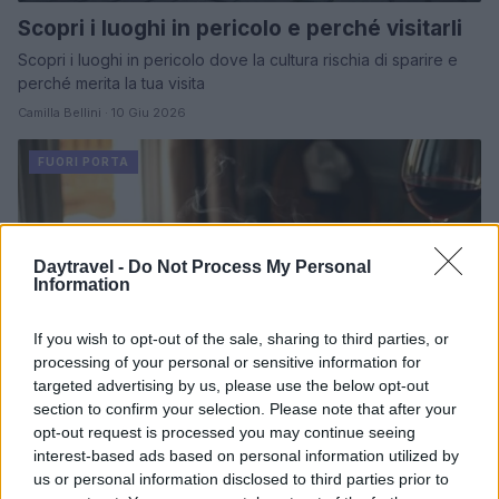
Scopri i luoghi in pericolo e perché visitarli
Scopri i luoghi in pericolo dove la cultura rischia di sparire e
perché merita la tua visita
Camilla Bellini · 10 Giu 2026
FUORI PORTA
Daytravel -
Do Not Process My Personal
Information
If you wish to opt-out of the sale, sharing to third parties, or
processing of your personal or sensitive information for
targeted advertising by us, please use the below opt-out
section to confirm your selection. Please note that after your
opt-out request is processed you may continue seeing
interest-based ads based on personal information utilized by
Cena a base di vitello al D’O: Oldani
us or personal information disclosed to third parties prior to