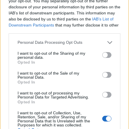
racconta qualità e filiera
your opt-out. You may separately opt-out of the further
disclosure of your personal information by third parties on the
Una cena al D’O di Cornaredo ha trasformato il vitello nel
IAB’s list of downstream participants. This information may
protagonista di un menu di cinque portate firmato da Davide
also be disclosed by us to third parties on the
IAB’s List of
Oldani,…
Downstream Participants
that may further disclose it to other
Camilla Bellini · 6 Giu 2026
third parties.
Please note that this website/app uses one or more Google
WEEKEND
Personal Data Processing Opt Outs
services and may gather and store information including but
not limited to your visit or usage behaviour. You may click to
I want to opt-out of the Sharing of my
personal data.
grant or deny consent to Google and its third-party tags to
Opted In
use your data for below specified purposes in below Google
consent section.
I want to opt-out of the Sale of my
Personal Data.
Opted In
I want to opt-out of processing my
Personal Data for Targeted Advertising.
Opted In
I want to opt-out of Collection, Use,
Retention, Sale, and/or Sharing of my
Itinerario in Sicilia orientale: arte, cucina e
Personal Data that Is Unrelated with the
Purposes for which it was collected.
bagni da Siracusa a Ragusa