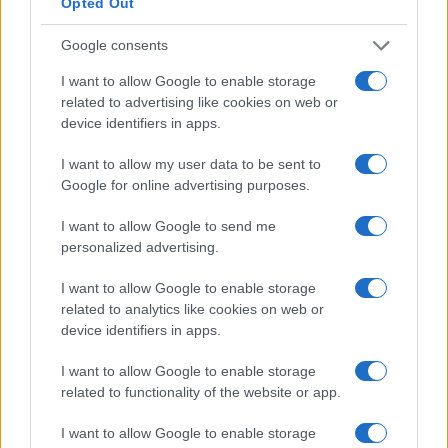
Opted Out
Un percorso in Sicilia orientale che, nel mese di giugno,
Google consents
combina visite archeologiche a Siracusa e al Ragusano,
appuntamenti teatrali e cinematografici,…
I want to allow Google to enable storage
Camilla Bellini · 5 Giu 2026
related to advertising like cookies on web or
device identifiers in apps.
WEEKEND
I want to allow my user data to be sent to
Google for online advertising purposes.
I want to allow Google to send me
personalized advertising.
I want to allow Google to enable storage
related to analytics like cookies on web or
device identifiers in apps.
I want to allow Google to enable storage
related to functionality of the website or app.
Atalanta pronta a annunciare Sarri mentre si
I want to allow Google to enable storage
discute la risoluzione con Palladino