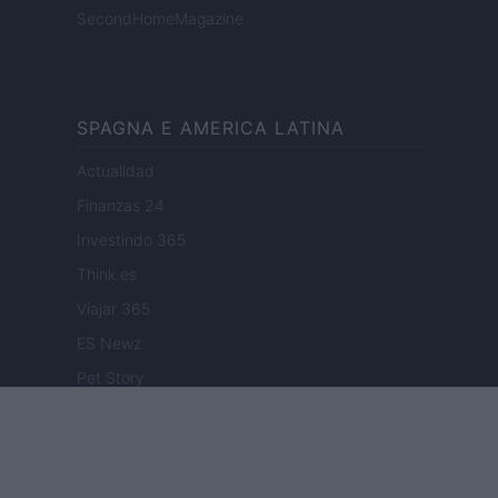
SecondHomeMagazine
SPAGNA E AMERICA LATINA
Actualidad
Finanzas 24
Investindo 365
Think.es
Viajar 365
ES Newz
Pet Story
Encocina
NORD AMERICA