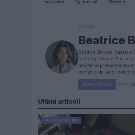
Fuori porta
1 giorno out
Weekend
AUTORE
Beatrice B
Beatrice Beretta, basata a B
notte al portico di San Luca:
redazione promuove reporta
tascabile dei vicoli bologn
SEGUI VIA RSS
129 articoli
Ultimi articoli
LUOGHI DA VEDERE