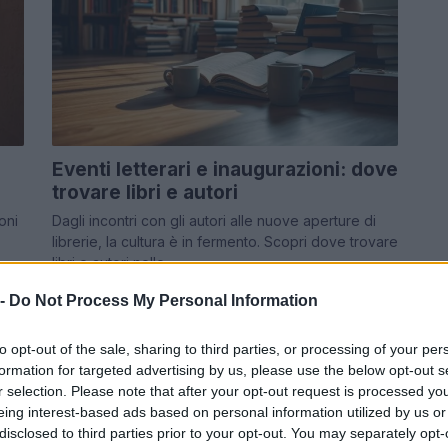
Eventi letterari e inaugurazioni: dove
trovare libri e autori
oni
Dagli incontri con gli autori alle nuove aperture di
librerie, la cultura è in fermento. Scopri dove trovare
libri e autori nelle…
Beatrice Beretta · 1 Lug 2026
 -
Do Not Process My Personal Information
FUORI PORTA
to opt-out of the sale, sharing to third parties, or processing of your per
formation for targeted advertising by us, please use the below opt-out s
r selection. Please note that after your opt-out request is processed y
eing interest-based ads based on personal information utilized by us or
disclosed to third parties prior to your opt-out. You may separately opt-