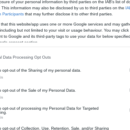
losure of your personal information by third parties on the IAB’s list of
. This information may also be disclosed by us to third parties on the
IA
Participants
that may further disclose it to other third parties.
 that this website/app uses one or more Google services and may gath
including but not limited to your visit or usage behaviour. You may click 
 to Google and its third-party tags to use your data for below specifi
Gruppi di cammino fuori porta: come
ogle consent section.
scegliere percorsi sicuri
lità
Camminare fuori porta in gruppo rende il percorso
l Data Processing Opt Outs
più semplice, sicuro e piacevole: ecco come
funzionano i gruppi di cammino e come…
o opt-out of the Sharing of my personal data.
Beatrice Beretta · 30 Giu 2026
In
FUORI PORTA
o opt-out of the Sale of my Personal Data.
In
to opt-out of processing my Personal Data for Targeted
ing.
In
o opt-out of Collection, Use, Retention, Sale, and/or Sharing