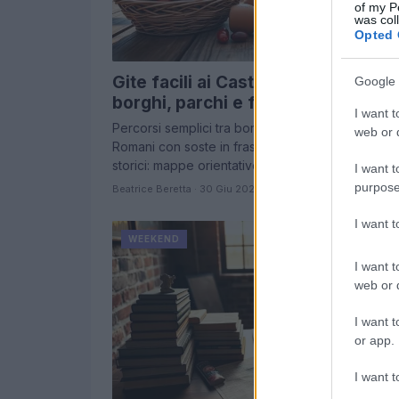
of my P
was col
Opted 
Gite facili ai Castelli Romani tra
Google 
borghi, parchi e fraschette
I want t
Percorsi semplici tra borghi e parchi dei Castelli
web or d
Romani con soste in fraschette, cantine e forni
storici: mappe orientative, tempi e consigli…
I want t
purpose
Beatrice Beretta · 30 Giu 2026
I want 
WEEKEND
I want t
web or d
I want t
or app.
I want t