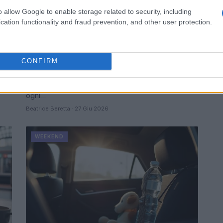
o allow Google to enable storage related to security, including
cation functionality and fraud prevention, and other user protection.
Scopri le mostre d’arte che
trasformano l’Italia in una galleria a
cielo aperto
CONFIRM
affè
Lasciati ispirare dall'arte contemporanea per
pianificare il tuo prossimo viaggio. Scopri le mostre
che vale la pena visitare in Italia, trasformando
ogni…
Beatrice Beretta · 27 Giu 2026
WEEKEND