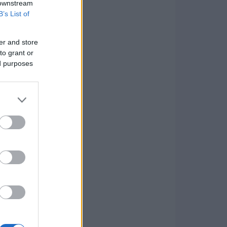
 downstream
B’s List of
er and store
to grant or
ed purposes