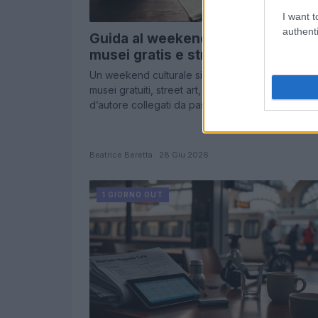
I want t
authenti
Guida al weekend culturale tra
musei gratis e street art
Un weekend culturale si pianifica con metodo:
musei gratuiti, street art, biblioteche storiche e c
d’autore collegati da passi misurati e tram…
Beatrice Beretta · 28 Giu 2026
1 GIORNO OUT