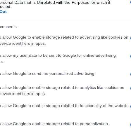
ersonal Data that Is Unrelated with the Purposes for which it
lected.
Out
Gite fuori porta a basso impatto:
consents
step-by-step e app utili
o allow Google to enable storage related to advertising like cookies on
Riduci l’impronta della tua gita con scelte
evice identifiers in apps.
consapevoli su trasporti, kit riutilizzabili e regole di
turismo responsabile, più checklist e app mirate
o allow my user data to be sent to Google for online advertising
s.
Beatrice Beretta · 29 Giu 2026
to allow Google to send me personalized advertising.
1 GIORNO OUT
o allow Google to enable storage related to analytics like cookies on
evice identifiers in apps.
o allow Google to enable storage related to functionality of the website
o allow Google to enable storage related to personalization.