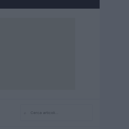
⌕
Cerca