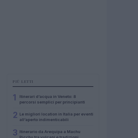
PIÙ LETTI
1
Itinerari d’acqua in Veneto: 8
percorsi semplici per principianti
2
Le migliori location in Italia per eventi
all’aperto indimenticabili
3
Itinerario da Arequipa a Machu
Picchu tra vulcani e tradizioni