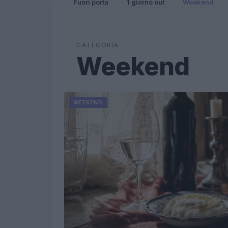
Fuori porta
1 giorno out
Weekend
CATEGORIA
Weekend
WEEKEND