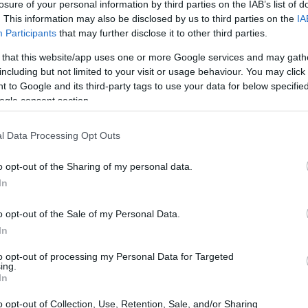
losure of your personal information by third parties on the IAB’s list of
WEEKEND
. This information may also be disclosed by us to third parties on the
IA
Participants
that may further disclose it to other third parties.
 that this website/app uses one or more Google services and may gath
including but not limited to your visit or usage behaviour. You may click 
 to Google and its third-party tags to use your data for below specifi
ogle consent section.
l Data Processing Opt Outs
Viaggi low cost in primavera 2027: le
o opt-out of the Sharing of my personal data.
migliori offerte easyJet
In
Scopri le destinazioni più affascinanti per la
o opt-out of the Sale of my Personal Data.
primavera 2027 con voli low cost easyJet. Da
ata
In
Amsterdam a Nizza, le offerte imperdibili per…
to opt-out of processing my Personal Data for Targeted
Alessandro Tassinari · 27 Lug 2026
ing.
In
o opt-out of Collection, Use, Retention, Sale, and/or Sharing