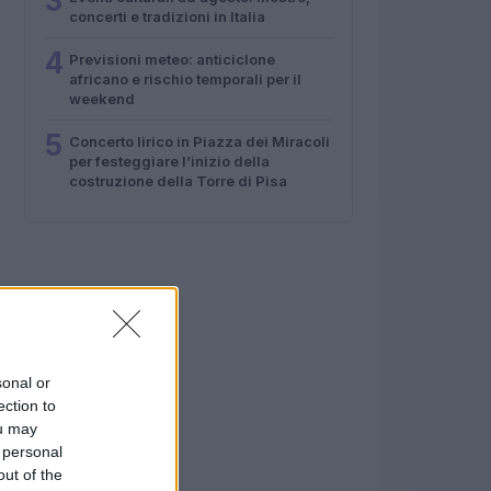
3
concerti e tradizioni in Italia
4
Previsioni meteo: anticiclone
africano e rischio temporali per il
weekend
5
Concerto lirico in Piazza dei Miracoli
per festeggiare l’inizio della
costruzione della Torre di Pisa
sonal or
ection to
ou may
 personal
out of the