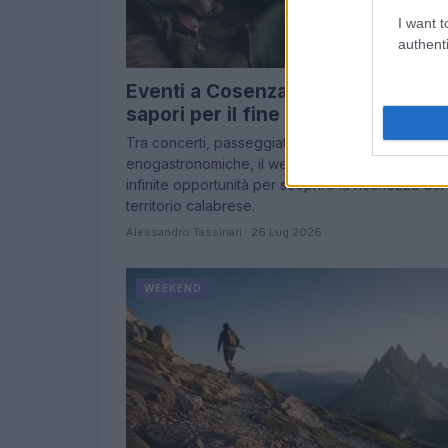
I want t
authenti
Eventi a Cosenza: concerti, borghi
sapori per il fine settimana
Tra concerti, passeggiate culturali e manifestazi
enogastronomiche, il weekend a Cosenza offre
infinite opportunità per scoprire la ricchezza del
territorio calabrese.
Alessandro Tassinari · 26 Lug 2026
WEEKEND