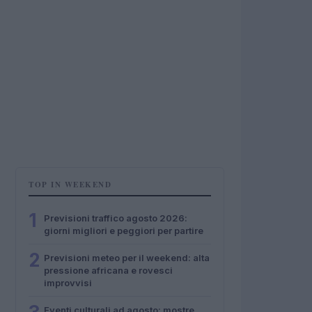
TOP IN WEEKEND
1
Previsioni traffico agosto 2026:
giorni migliori e peggiori per partire
2
Previsioni meteo per il weekend: alta
pressione africana e rovesci
improvvisi
Eventi culturali ad agosto: mostre,