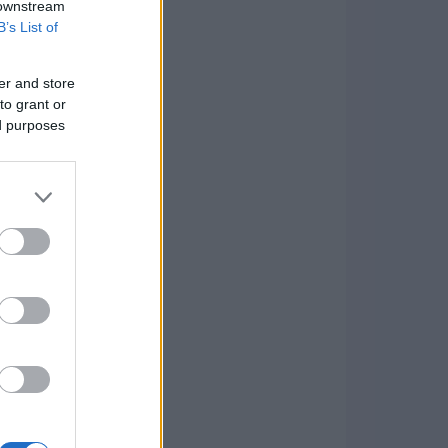
 downstream
B’s List of
er and store
to grant or
ed purposes