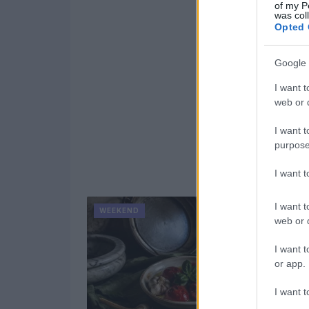
of my P
was col
Opted 
Google 
I want t
web or d
I want t
purpose
I want 
I want t
WEEKEND
web or d
I want t
or app.
I want t