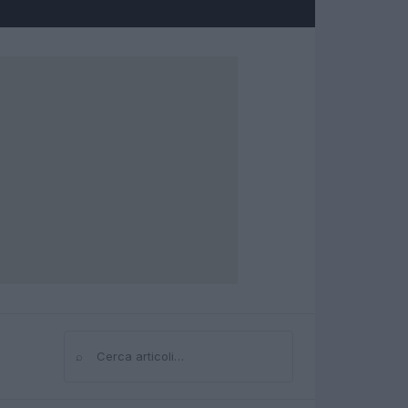
⌕
Cerca