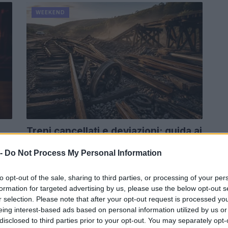
WEEKEND
Treni cancellati e deviazioni: guida ai
cantieri ferroviari a Milano e Firenze
 -
Do Not Process My Personal Information
I cantieri ferroviari a Milano e Firenze causano
disagi per i pendolari. Scopri come organizzare i
to opt-out of the sale, sharing to third parties, or processing of your per
tuoi viaggi con i treni cancellati…
formation for targeted advertising by us, please use the below opt-out s
r selection. Please note that after your opt-out request is processed y
Alessandro Tassinari · 28 Lug 2026
eing interest-based ads based on personal information utilized by us or
disclosed to third parties prior to your opt-out. You may separately opt-