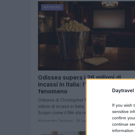
WEEKEND
Odissea supera i 26 milioni di
incassi in Italia: l’analisi del
Daytravel
fenomeno
Odissea di Christopher Nolan ha superato i 26
If you wish 
milioni di incassi in Italia, stabilendo nuovi record.
sensitive in
Scopri come il film sta rivoluzionando…
confirm you
Alessandro Tassinari · 28 Lug 2026
continue se
information 